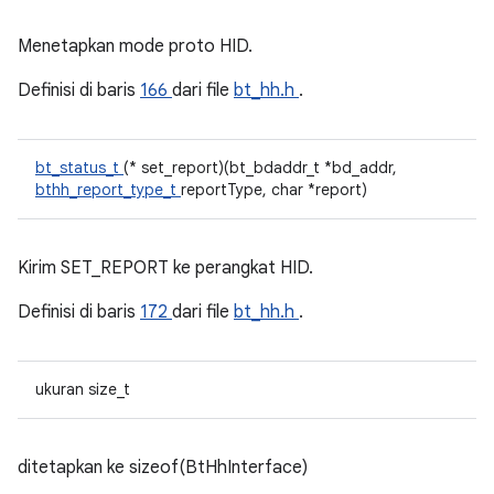
Menetapkan mode proto HID.
Definisi di baris
166
dari file
bt_hh.h
.
bt_status_t
(* set_report)(bt_bdaddr_t *bd_addr,
bthh_report_type_t
reportType, char *report)
Kirim SET_REPORT ke perangkat HID.
Definisi di baris
172
dari file
bt_hh.h
.
ukuran size_t
ditetapkan ke sizeof(BtHhInterface)