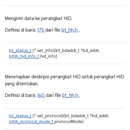
Mengirim data ke perangkat HID.
Definisi di baris
175
dari file
bt_hh.h
.
bt_status_t
(* set_info)(bt_bdaddr_t *bd_addr,
bthh_hid_info_t
hid_info)
Menetapkan deskripsi perangkat HID untuk perangkat HID
yang ditentukan.
Definisi di baris
160
dari file
bt_hh.h
.
bt_status_t
(* set_protocol)(bt_bdaddr_t *bd_addr,
bthh_protocol_mode_t
protocolMode)