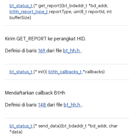
bt_status_t
(* get_report)(bt_bdaddr_t *bd_addr,
bthh_report_type_t
reportType, uint8_t reportId, int
bufferSize)
Kirim GET_REPORT ke perangkat HID.
Definisi di baris
169
dari file
bt_hh.h
.
bt_status_t
(* init)(
bthh_callbacks_t
*callbacks)
Mendaftarkan callback BtHh
Definisi di baris
148
dari file
bt_hh.h
.
bt_status_t
(* send_data)(bt_bdaddr_t *bd_addr, char
*data)