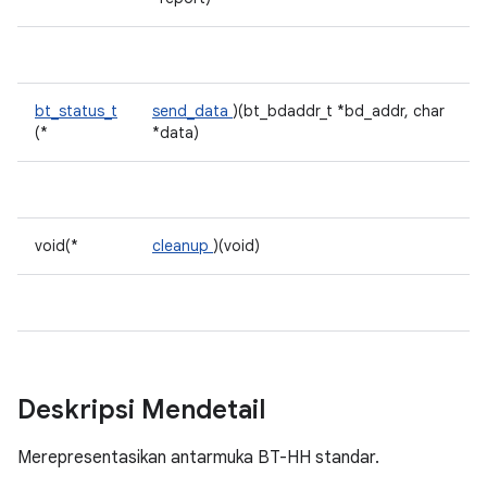
bt_status_t
send_data
)(bt_bdaddr_t *bd_addr, char
(*
*data)
void(*
cleanup
)(void)
Deskripsi Mendetail
Merepresentasikan antarmuka BT-HH standar.