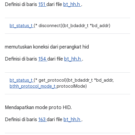
Definisi di baris
151
dari file
bt_hh.h
.
bt_status_t
(* disconnect)(bt_bdaddr_t *bd_addr)
memutuskan koneksi dari perangkat hid
Definisi di baris
154
dari file
bt_hh.h
.
bt_status_t
(* get_protocol)(bt_bdaddr_t *bd_addr,
bthh_protocol_mode_t
protocolMode)
Mendapatkan mode proto HID.
Definisi di baris
163
dari file
bt_hh.h
.