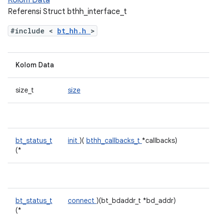
Kolom Data
Referensi Struct bthh_interface_t
#include <
bt_hh.h
>
Kolom Data
size_t
size
bt_status_t
init
)(
bthh_callbacks_t
*callbacks)
(*
bt_status_t
connect
)(bt_bdaddr_t *bd_addr)
(*