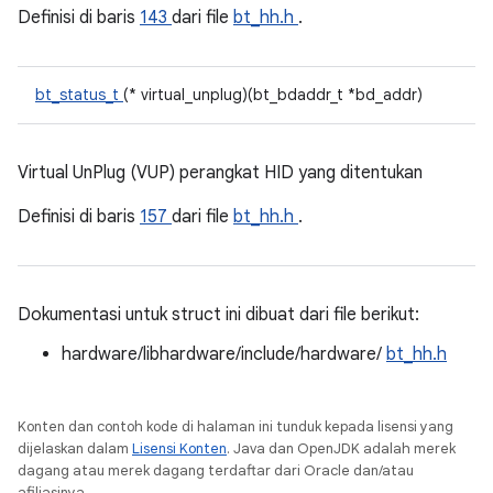
Definisi di baris
143
dari file
bt_hh.h
.
bt_status_t
(* virtual_unplug)(bt_bdaddr_t *bd_addr)
Virtual UnPlug (VUP) perangkat HID yang ditentukan
Definisi di baris
157
dari file
bt_hh.h
.
Dokumentasi untuk struct ini dibuat dari file berikut:
hardware/libhardware/include/hardware/
bt_hh.h
Konten dan contoh kode di halaman ini tunduk kepada lisensi yang
dijelaskan dalam
Lisensi Konten
. Java dan OpenJDK adalah merek
dagang atau merek dagang terdaftar dari Oracle dan/atau
afiliasinya.