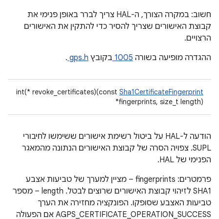
חשוב: במקרה הצורך, ה-HAL צריך לברר באופן פנימי את
קבוצת האישורים שצריך להסיר כדי להתקין את האישורים
הרצויים.
ההגדרה מופיעה בשורה
1005
בקובץ
gps.h
.
int(* revoke_certificates)(const
Sha1CertificateFingerprint
*fingerprints, size_t length)
הודעה ל-HAL על ביטול רשימת אישורים ששימשו לחיבורי
SUPL. צפויה הסרה של קבוצת האישורים הנתונה מהמאגר
הפנימי של HAL.
פרמטרים: fingerprints – מציין למערך של טביעות אצבע
SHA1 לזיהוי קבוצת האישורים שרוצים לבטל. length – מספר
טביעות האצבע שסופקו. הפונקציה מחזירה את הערך
AGPS_CERTIFICATE_OPERATION_SUCCESS אם הפעולה