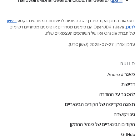
hardware/libhardware/include/hardware/
gps.h
דוגמאות התוכן והקוד שבדף הזה כפופות לרישיונות המפורטים בקטע
רישיון
לתוכן
.‏ Java ו-OpenJDK הם סימנים מסחריים או סימנים מסחריים רשומים
של חברת Oracle ו/או של השותפים העצמאיים שלה.
עדכון אחרון: 2025-07-27 (שעון UTC).
BUILD
מאגר Android
דרישות
להסבר על ההורדה
תצוגה מקדימה של הקודים הבינאריים
גיבוי קושחה
הקודים הבינאריים של מנהל ההתקן
GitHub