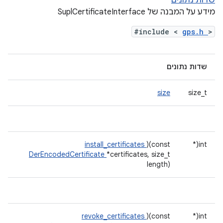
שדות נתונים
מידע על המבנה של SuplCertificateInterface
#include <
gps.h
>
שדות נתונים
size
size_t
install_certificates
)(const
int(*
DerEncodedCertificate
*certificates, size_t
length)
revoke_certificates
)(const
int(*