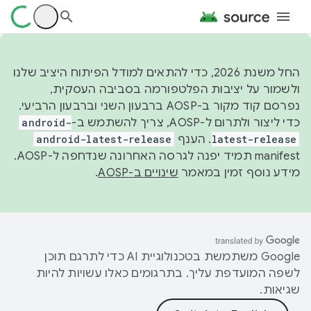
החל משנת 2026, כדי להתאים למודל הפיתוח היציב שלנו
ולשמור על יציבות הפלטפורמה בסביבה העסקית,
נפרסם קוד מקור ב-AOSP ברבעון השני וברבעון הרביעי.
כדי ליצור ולתרום ל-AOSP, צריך להשתמש ב-
android-
latest-release
. הענף
android-latest-release
manifest תמיד יפנה לגרסה האחרונה שנדחפה ל-AOSP.
מידע נוסף זמין במאמר
שינויים ב-AOSP
.
‫Google משתמשת בטכנולוגיית AI כדי לתרגם תוכן
לשפה המועדפת עליך. בתרגומים כאלו עשויות להיות
שגיאות.