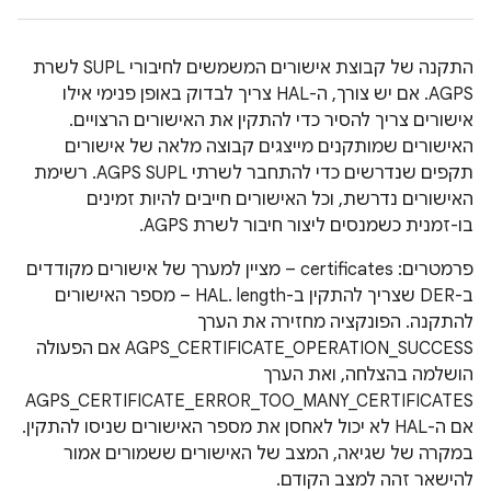
התקנה של קבוצת אישורים המשמשים לחיבורי SUPL לשרת
AGPS. אם יש צורך, ה-HAL צריך לבדוק באופן פנימי אילו
אישורים צריך להסיר כדי להתקין את האישורים הרצויים.
האישורים שמותקנים מייצגים קבוצה מלאה של אישורים
תקפים שנדרשים כדי להתחבר לשרתי AGPS SUPL. רשימת
האישורים נדרשת, וכל האישורים חייבים להיות זמינים
בו-זמנית כשמנסים ליצור חיבור לשרת AGPS.
פרמטרים: certificates – מציין למערך של אישורים מקודדים
ב-DER שצריך להתקין ב-HAL. length – מספר האישורים
להתקנה. הפונקציה מחזירה את הערך
AGPS_CERTIFICATE_OPERATION_SUCCESS אם הפעולה
הושלמה בהצלחה, ואת הערך
AGPS_CERTIFICATE_ERROR_TOO_MANY_CERTIFICATES
אם ה-HAL לא יכול לאחסן את מספר האישורים שניסו להתקין.
במקרה של שגיאה, המצב של האישורים ששמורים אמור
להישאר זהה למצב הקודם.