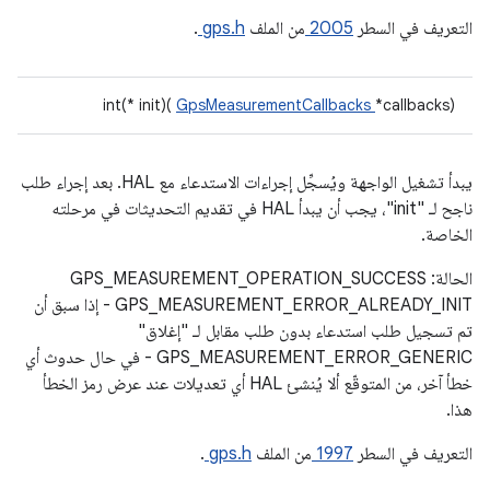
التعريف في السطر
2005
من الملف
gps.h
.
int(* init)(
GpsMeasurementCallbacks
*callbacks)
يبدأ تشغيل الواجهة ويُسجِّل إجراءات الاستدعاء مع HAL. بعد إجراء طلب
ناجح لـ "init"، يجب أن يبدأ HAL في تقديم التحديثات في مرحلته
الخاصة.
الحالة: GPS_MEASUREMENT_OPERATION_SUCCESS
GPS_MEASUREMENT_ERROR_ALREADY_INIT - إذا سبق أن
تم تسجيل طلب استدعاء بدون طلب مقابل لـ "إغلاق"
GPS_MEASUREMENT_ERROR_GENERIC - في حال حدوث أي
خطأ آخر، من المتوقّع ألا يُنشئ HAL أي تعديلات عند عرض رمز الخطأ
هذا.
التعريف في السطر
1997
من الملف
gps.h
.