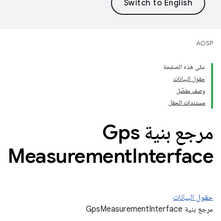
AOSP
على هذه الصفحة
حقول البيانات
وصف مفصّل
مستندات الحقل
مرجع بنية Gps
Measurement
Interface
حقول البيانات
مرجع بنية GpsMeasurementInterface