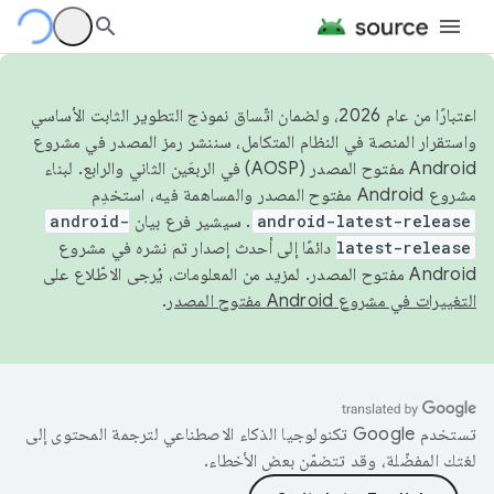
اعتبارًا من عام 2026، ولضمان اتّساق نموذج التطوير الثابت الأساسي
واستقرار المنصة في النظام المتكامل، سننشر رمز المصدر في مشروع
Android مفتوح المصدر (AOSP) في الربعَين الثاني والرابع. لبناء
مشروع Android مفتوح المصدر والمساهمة فيه، استخدِم
android-latest-release
. سيشير فرع بيان
android-
latest-release
دائمًا إلى أحدث إصدار تم نشره في مشروع
Android مفتوح المصدر. لمزيد من المعلومات، يُرجى الاطّلاع على
التغييرات في مشروع Android مفتوح المصدر
.
تستخدم Google تكنولوجيا الذكاء الاصطناعي لترجمة المحتوى إلى
لغتك المفضّلة، وقد تتضمّن بعض الأخطاء.