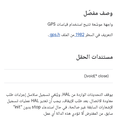
وصف مفصّل
واجهة موسّعة تتيح استخدام قياسات GPS
التعريف في السطر
1982
من الملف
gps.h
.
مستندات الحقل
void(* close)()
يوقف التحديثات الواردة من HAL، ويُلغي تسجيل سلاسل إجراءات طلب
معاودة الاتصال. بعد طلب الإيقاف، يجب أن تعتبر HAL عمليات تسجيل
الإشعارات السابقة غير صالحة. في حال استدعاء stop بدون "init"
سابق، من المفترض ألا تؤدي هذه الدالة أي عمل.