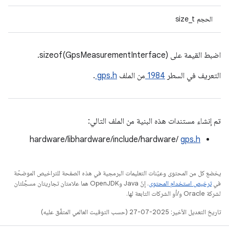
الحجم size_t
اضبط القيمة على sizeof(GpsMeasurementInterface).
التعريف في السطر
1984
من الملف
gps.h
.
تم إنشاء مستندات هذه البنية من الملف التالي:
hardware/libhardware/include/hardware/
gps.h
يخضع كل من المحتوى وعيّنات التعليمات البرمجية في هذه الصفحة للتراخيص الموضحّة
في
ترخيص استخدام المحتوى
. إنّ Java وOpenJDK هما علامتان تجاريتان مسجَّلتان
لشركة Oracle و/أو الشركات التابعة لها.
تاريخ التعديل الأخير: 2025-07-27 (حسب التوقيت العالمي المتفَّق عليه)