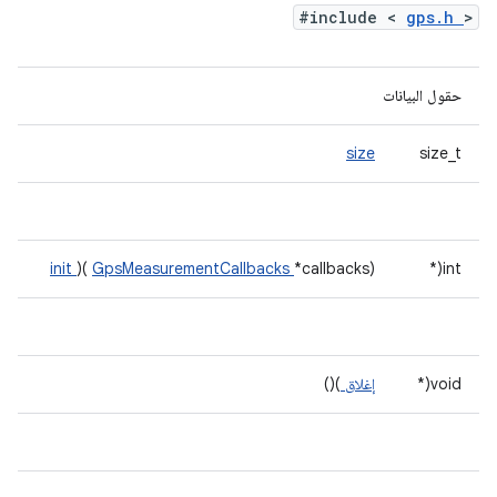
#include <
gps.h
>
حقول البيانات
size
size_t
init
)(
GpsMeasurementCallbacks
*callbacks)
int(*
void(*
إغلاق
)()