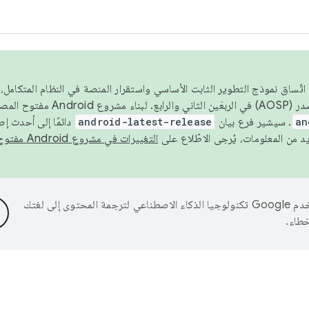
 عام 2026، ولضمان اتّساق نموذج التطوير الثابت الأساسي واستقرار المنصة في النظام المت
an
. سيشير فرع بيان
android-latest-release
دائمًا إلى أحدث إ
التغييرات في مشروع Android مفتوح المصدر
تستخدم Google تكنولوجيا الذكاء الاصطناعي لترجمة المحتوى إلى لغتك
خطاء.