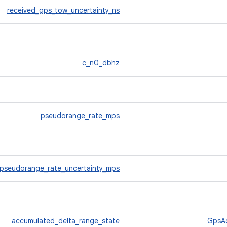
received_gps_tow_uncertainty_ns
c_n0_dbhz
pseudorange_rate_mps
pseudorange_rate_uncertainty_mps
accumulated_delta_range_state
GpsAc