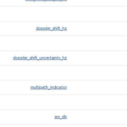
doppler_shift_hz
doppler_shift_uncertainty_hz
multipath_indicator
snr_db