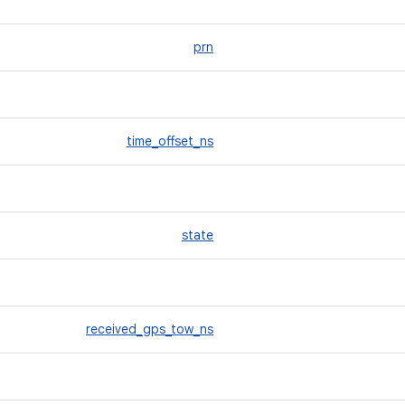
prn
time_offset_ns
state
received_gps_tow_ns