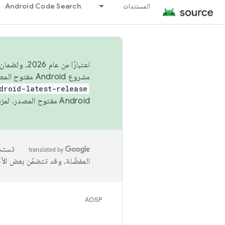
المستندات
Android Code Search
اعتبارًا من
مشروع Android مفتوح المصدر (AOSP) في الربعَين الثاني والرابع. لبناء مشروع Android مفتوح المصدر والمساهمة فيه، استخدِم
droid-latest-release
Android مفتوح المصدر. لمزيد من المعلومات، يُرجى الاطّلاع على
المفضّلة، وقد تتضمّن بعض الأ
AOSP