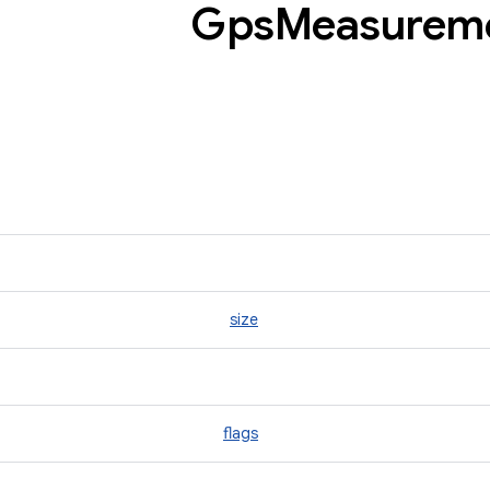
Measurem
size
flags