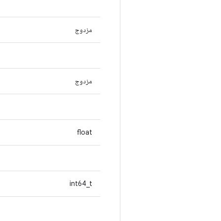
مزدوج
مزدوج
float
int64_t