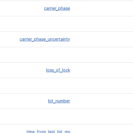
carrier_phase
carrier_phase_uncertainty
loss_of_lock
bit_number
time_from_last_bit_ms