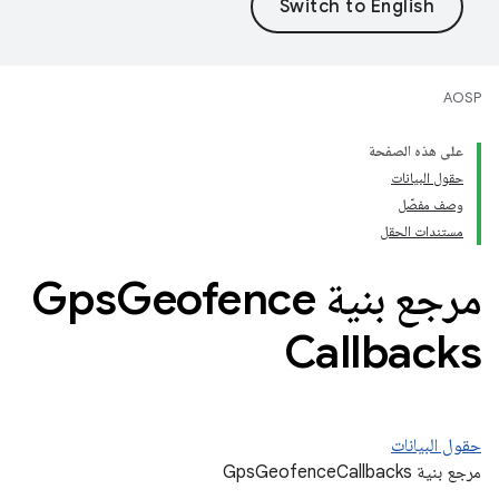
AOSP
على هذه الصفحة
حقول البيانات
وصف مفصّل
مستندات الحقل
مرجع بنية Gps
Geofence
Callbacks
حقول البيانات
مرجع بنية GpsGeofenceCallbacks