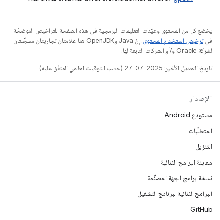
يخضع كل من المحتوى وعيّنات التعليمات البرمجية في هذه الصفحة للتراخيص الموضحّة
في
ترخيص استخدام المحتوى
. إنّ Java وOpenJDK هما علامتان تجاريتان مسجَّلتان
لشركة Oracle و/أو الشركات التابعة لها.
تاريخ التعديل الأخير: 2025-07-27 (حسب التوقيت العالمي المتفَّق عليه)
الإصدار
مستودع Android
المتطلّبات
التنزيل
معاينة البرامج الثنائية
نسخة برامج الجهة المصنِّعة
البرامج الثنائية لبرنامج التشغيل
GitHub