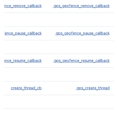
ofence_remove_callback
gps_geofence_remove_callback
eofence_pause_callback
gps_geofence_pause_callback
ofence_resume_callback
gps_geofence_resume_callback
create_thread_cb
gps_create_thread