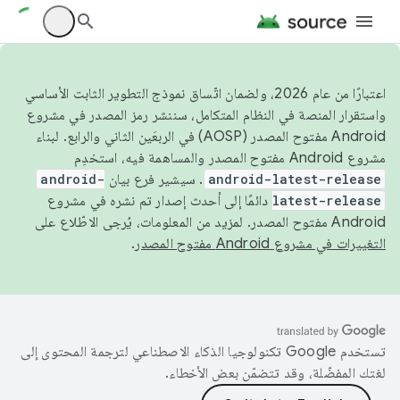
اعتبارًا من عام 2026، ولضمان اتّساق نموذج التطوير الثابت الأساسي
واستقرار المنصة في النظام المتكامل، سننشر رمز المصدر في مشروع
Android مفتوح المصدر (AOSP) في الربعَين الثاني والرابع. لبناء
مشروع Android مفتوح المصدر والمساهمة فيه، استخدِم
android-latest-release
. سيشير فرع بيان
android-
latest-release
دائمًا إلى أحدث إصدار تم نشره في مشروع
Android مفتوح المصدر. لمزيد من المعلومات، يُرجى الاطّلاع على
التغييرات في مشروع Android مفتوح المصدر
.
تستخدم Google تكنولوجيا الذكاء الاصطناعي لترجمة المحتوى إلى
لغتك المفضّلة، وقد تتضمّن بعض الأخطاء.