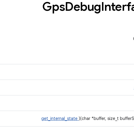
Debug
Interf
get_internal_state
)(char *buffer, size_t buffer