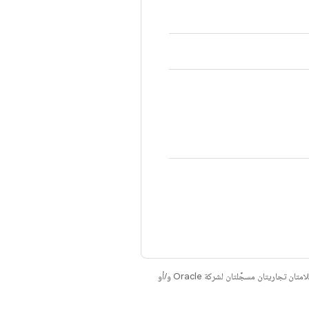
. إنّ Java وOpenJDK هما علامتان تجاريتان مسجَّلتان لشركة Oracle و/أو