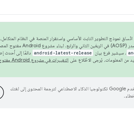
 عام 2026، ولضمان اتّساق نموذج التطوير الثابت الأساسي واستقرار المنصة في النظام المت
an
. سيشير فرع بيان
android-latest-release
دائمًا إلى أحدث إ
التغييرات في مشروع Android مفتوح المصدر
تستخدم Google تكنولوجيا الذكاء الاصطناعي لترجمة المحتوى إلى لغتك
خطاء.