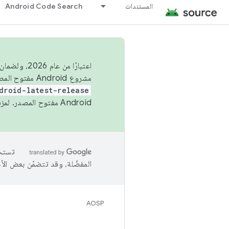
المستندات
Android Code Search
اعتبارًا من
مشروع Android مفتوح المصدر (AOSP) في الربعَين الثاني والرابع. لبناء مشروع Android مفتوح المصدر والمساهمة فيه، استخدِم
droid-latest-release
Android مفتوح المصدر. لمزيد من المعلومات، يُرجى الاطّلاع على
المفضّلة، وقد تتضمّن بعض الأ
AOSP