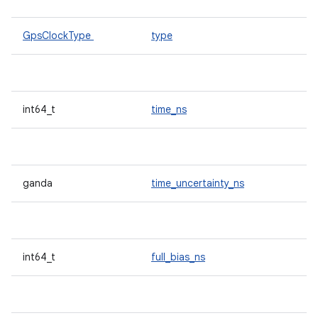
GpsClockType
type
int64_t
time_ns
ganda
time_uncertainty_ns
int64_t
full_bias_ns