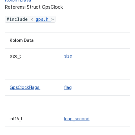
Kolom Data
Referensi Struct GpsClock
#include <
gps.h
>
Kolom Data
size_t
size
GpsClockFlags
flag
int16_t
leap_second