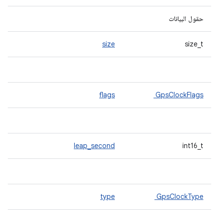
حقول البيانات
size
size_t
flags
GpsClockFlags
leap_second
int16_t
type
GpsClockType