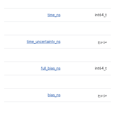
time_ns
int64_t
مزدوج
time_uncertainty_ns
full_bias_ns
int64_t
مزدوج
bias_ns