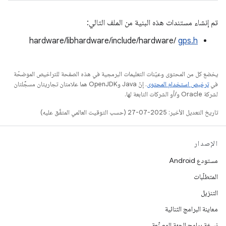
تم إنشاء مستندات هذه البنية من الملف التالي:
hardware/libhardware/include/hardware/
gps.h
يخضع كل من المحتوى وعيّنات التعليمات البرمجية في هذه الصفحة للتراخيص الموضحّة
في
ترخيص استخدام المحتوى
. إنّ Java وOpenJDK هما علامتان تجاريتان مسجَّلتان
لشركة Oracle و/أو الشركات التابعة لها.
تاريخ التعديل الأخير: 2025-07-27 (حسب التوقيت العالمي المتفَّق عليه)
الإصدار
مستودع Android
المتطلّبات
التنزيل
معاينة البرامج الثنائية
نسخة برامج الجهة المصنِّعة