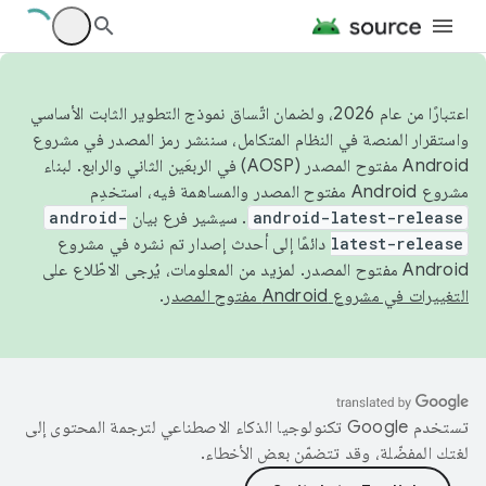
اعتبارًا من عام 2026، ولضمان اتّساق نموذج التطوير الثابت الأساسي
واستقرار المنصة في النظام المتكامل، سننشر رمز المصدر في مشروع
Android مفتوح المصدر (AOSP) في الربعَين الثاني والرابع. لبناء
مشروع Android مفتوح المصدر والمساهمة فيه، استخدِم
android-latest-release
. سيشير فرع بيان
android-
latest-release
دائمًا إلى أحدث إصدار تم نشره في مشروع
Android مفتوح المصدر. لمزيد من المعلومات، يُرجى الاطّلاع على
التغييرات في مشروع Android مفتوح المصدر
.
تستخدم Google تكنولوجيا الذكاء الاصطناعي لترجمة المحتوى إلى
لغتك المفضّلة، وقد تتضمّن بعض الأخطاء.