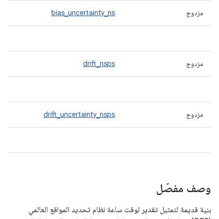
مزدوج
bias_uncertainty_ns
مزدوج
drift_nsps
مزدوج
drift_uncertainty_nsps
وصف مفصّل
بنية قديمة لتمثيل تقدير لوقت ساعة نظام تحديد المواقع العالمي