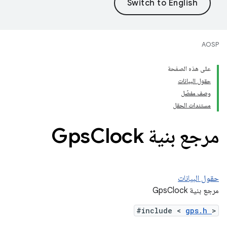
AOSP
على هذه الصفحة
حقول البيانات
وصف مفصّل
مستندات الحقل
مرجع بنية Gps
Clock
حقول البيانات
مرجع بنية GpsClock
#include <
gps.h
>