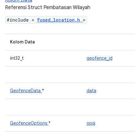
Kolom Data
Referensi Struct Pembatasan Wilayah
#include <
fused_location.h
>
Kolom Data
int32_t
geofence_id
GeofenceData
*
data
GeofenceOptions
*
opsi