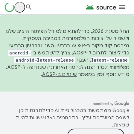
החל משנת 2026, כדי להתאים למודל הפיתוח היציב שלנו
ולשמור על יציבות הפלטפורמה בסביבה העסקית,
נפרסם קוד מקור ב-AOSP ברבעון השני וברבעון הרביעי.
כדי ליצור ולתרום ל-AOSP, צריך להשתמש ב-
android-
latest-release
. הענף
android-latest-release
manifest תמיד יפנה לגרסה האחרונה שנדחפה ל-AOSP.
מידע נוסף זמין במאמר
שינויים ב-AOSP
.
‫Google משתמשת בטכנולוגיית AI כדי לתרגם תוכן
לשפה המועדפת עליך. בתרגומים כאלו עשויות להיות
שגיאות.