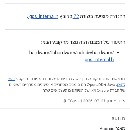
ההגדרה מופיעה בשורה
72
בקובץ
gps_internal.h
.
התיעוד של המבנה הזה נוצר מהקובץ הבא:
hardware/libhardware/include/hardware/
gps_internal.h
דוגמאות התוכן והקוד שבדף הזה כפופות לרישיונות המפורטים בקטע
רישיון
לתוכן
.‏ Java ו-OpenJDK הם סימנים מסחריים או סימנים מסחריים רשומים
של חברת Oracle ו/או של השותפים העצמאיים שלה.
עדכון אחרון: 2025-07-27 (שעון UTC).
BUILD
מאגר Android