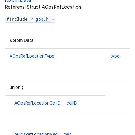
Kolom Data
Referensi Struct AGpsRefLocation
#include <
gps.h
>
Kolom Data
AGpsRefLocationType
type
union {
AGpsRefLocationCellID
cellID
AGpsRefLocationMac
mac