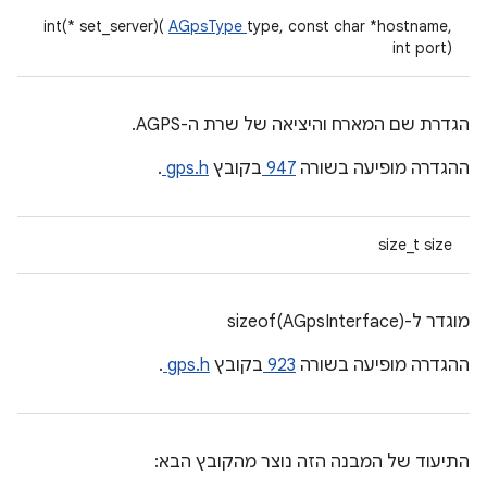
int(* set_server)(
AGpsType
type, const char *hostname,
int port)
הגדרת שם המארח והיציאה של שרת ה-AGPS.
ההגדרה מופיעה בשורה
947
בקובץ
gps.h
.
size_t size
מוגדר ל-sizeof(AGpsInterface)
ההגדרה מופיעה בשורה
923
בקובץ
gps.h
.
התיעוד של המבנה הזה נוצר מהקובץ הבא: