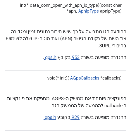
int(* data_conn_open_with_apn_ip_type)(const char
*apn,
ApnIpType
apnIpType)
ההודעה הזו מתריעה על כך שיש חיבור נתונים זמין ומגדירה
את השם של נקודת הגישה (APN) ואת סוג ה-IP שלה לשימוש
בחיבורי SUPL.
ההגדרה מופיעה בשורה
953
בקובץ
gps.h
.
void(* init)(
AGpsCallbacks
*callbacks)
הפונקציה פותחת את ממשק ה-AGPS ומספקת את פונקציות
ה-callback להטמעה של הממשק הזה.
ההגדרה מופיעה בשורה
929
בקובץ
gps.h
.