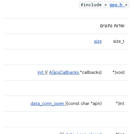
#include <
gps.h
>
שדות נתונים
size
size_t
init
)(
AGpsCallbacks
*callbacks)
void(*
data_conn_open
)(const char *apn)
int(*