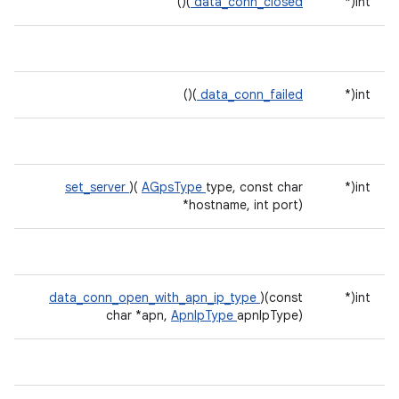
)()
data_conn_closed
int(*
)()
data_conn_failed
int(*
set_server
)(
AGpsType
type, const char
int(*
*hostname, int port)
data_conn_open_with_apn_ip_type
)(const
int(*
char *apn,
ApnIpType
apnIpType)