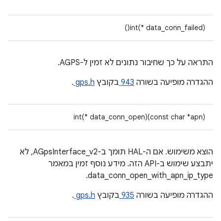
int(* data_conn_failed)()
התראה על כך שחיבור נתונים לא זמין ל-AGPS.
ההגדרה מופיעה בשורה
943
בקובץ
gps.h
.
int(* data_conn_open)(const char *apn)
הוצא משימוש. אם ה-HAL תומך ב-AGpsInterface_v2, לא
יתבצע שימוש ב-API הזה. מידע נוסף זמין במאמר
data_conn_open_with_apn_ip_type.
ההגדרה מופיעה בשורה
935
בקובץ
gps.h
.