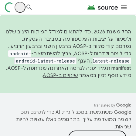
החל משנת 2026, כדי להתאים למודל הפיתוח היציב שלנו
ולשמור על יציבות הפלטפורמה בסביבה העסקית,
נפרסם קוד מקור ב-AOSP ברבעון השני וברבעון הרביעי.
כדי ליצור ולתרום ל-AOSP, צריך להשתמש ב-
android-
latest-release
. הענף
android-latest-release
manifest תמיד יפנה לגרסה האחרונה שנדחפה ל-AOSP.
מידע נוסף זמין במאמר
שינויים ב-AOSP
.
‫Google משתמשת בטכנולוגיית AI כדי לתרגם תוכן
לשפה המועדפת עליך. בתרגומים כאלו עשויות להיות
שגיאות.