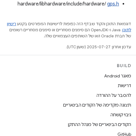
hardware/libhardware/include/hardware/
gps.h
דוגמאות התוכן והקוד שבדף הזה כפופות לרישיונות המפורטים בקטע
רישיון
לתוכן
.‏ Java ו-OpenJDK הם סימנים מסחריים או סימנים מסחריים רשומים
של חברת Oracle ו/או של השותפים העצמאיים שלה.
עדכון אחרון: 2025-07-27 (שעון UTC).
BUILD
מאגר Android
דרישות
להסבר על ההורדה
תצוגה מקדימה של הקודים הבינאריים
גיבוי קושחה
הקודים הבינאריים של מנהל ההתקן
GitHub