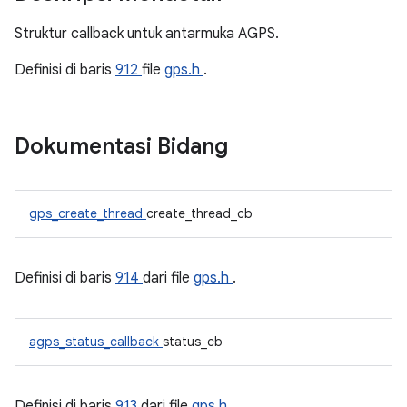
Struktur callback untuk antarmuka AGPS.
Definisi di baris
912
file
gps.h
.
Dokumentasi Bidang
gps_create_thread
create_thread_cb
Definisi di baris
914
dari file
gps.h
.
agps_status_callback
status_cb
Definisi di baris
913
dari file
gps.h
.