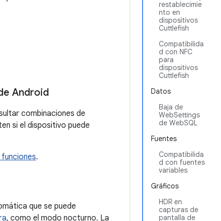
restablecimie
nto en
dispositivos
Cuttlefish
Compatibilida
d con NFC
para
dispositivos
Cuttlefish
 de Android
Datos
Baja de
nsultar combinaciones de
WebSettings
de WebSQL
en si el dispositivo puede
Fuentes
Compatibilida
 funciones
.
d con fuentes
variables
Gráficos
HDR en
tomática que se puede
capturas de
ra
, como el modo nocturno. La
pantalla de