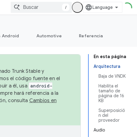
/
s Android
Automotive
Referencia
En esta página
Arquitectura
mado Trunk Stable y
Baja de VNDK
emos el código fuente en el
uir a él, usa
android-
Habilita el
tamaño de
empre hará referencia a la
página de 16
ión, consulta
Cambios en
KB
Superposició
n del
proveedor
Audio