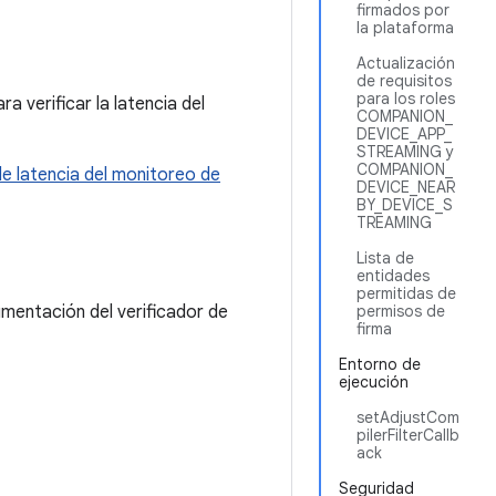
firmados por
la plataforma
Actualización
de requisitos
para los roles
a verificar la latencia del
COMPANION_
DEVICE_APP_
STREAMING y
COMPANION_
de latencia del monitoreo de
DEVICE_NEAR
BY_DEVICE_S
TREAMING
Lista de
entidades
permitidas de
umentación del verificador de
permisos de
firma
Entorno de
ejecución
setAdjustCom
pilerFilterCallb
ack
Seguridad