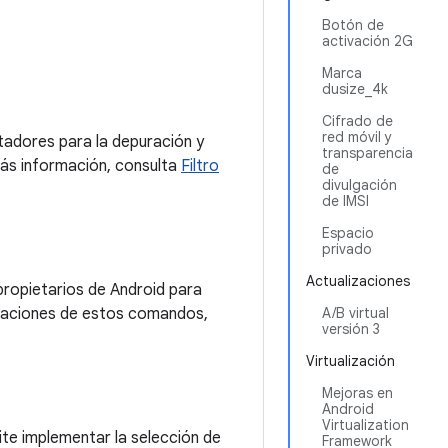
Botón de
activación 2G
Marca
dusize_4k
Cifrado de
red móvil y
ntadores para la depuración y
transparencia
más información, consulta
Filtro
de
divulgación
de IMSI
Espacio
privado
Actualizaciones
ropietarios de Android para
icaciones de estos comandos,
A/B virtual
versión 3
Virtualización
Mejoras en
Android
Virtualization
ite implementar la selección de
Framework