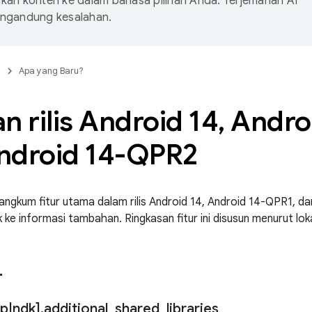
an konten ke dalam bahasa pilihan Anda. Terjemahan AI
ngandung kesalahan.
n
Apa yang Baru?
n rilis Android 14
,
Andro
ndroid 14-QPR2
angkum fitur utama dalam rilis Android 14, Android 14-QPR1, d
 ke informasi tambahan. Ringkasan fitur ini disusun menurut lokas
r
pp
|
ndk]
.
additional
_
shared
_
libraries