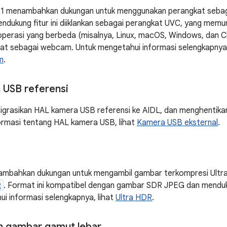
1 menambahkan dukungan untuk menggunakan perangkat seba
ndukung fitur ini diiklankan sebagai perangkat UVC, yang mem
operasi yang berbeda (misalnya, Linux, macOS, Windows, da
at sebagai webcam. Untuk mengetahui informasi selengkapnya,
m
.
 USB referensi
igrasikan HAL kamera USB referensi ke AIDL, dan menghentika
ormasi tentang HAL kamera USB, lihat
Kamera USB eksternal
.
ambahkan dukungan untuk mengambil gambar terkompresi Ult
R
. Format ini kompatibel dengan gambar SDR JPEG dan mendu
i informasi selengkapnya, lihat
Ultra HDR
.
n gambar gamut lebar