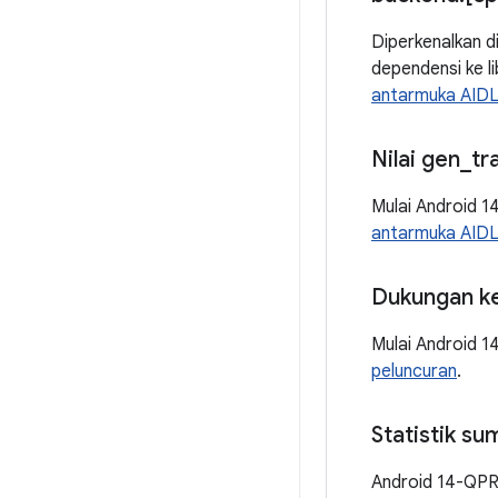
Diperkenalkan d
dependensi ke l
antarmuka AID
Nilai gen
_
tr
Mulai Android 1
antarmuka AID
Dukungan ke
Mulai Android 14
peluncuran
.
Statistik s
Android 14-QPR2