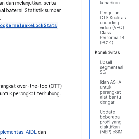
an dan melanjutkan, serta
kehadiran
i baterai. Statistik sumber
Pengujian
i
CTS Kualitas
encoding
logKernelWakeLockStats
video (VEQ)
Class
Performa 14
(PC14)
Konektivitas
Upsell
segmentasi
5G
Iklan ASHA
rangkat over-the-top (OTT)
untuk
perangkat
untuk perangkat terhubung.
alat bantu
dengar
Update
beberapa
profil yang
diaktifkan
plementasi AIDL
dan
(MEP) eSIM