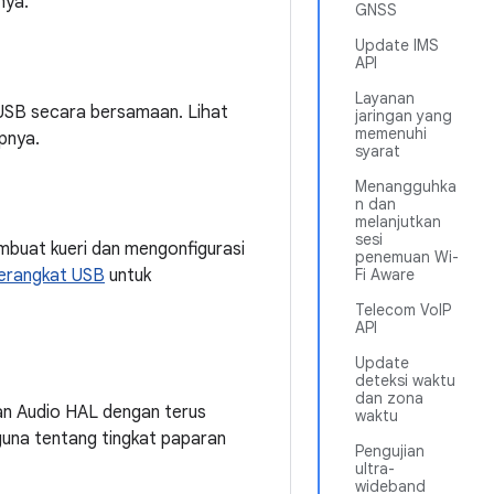
nya.
GNSS
Update IMS
API
Layanan
USB secara bersamaan. Lihat
jaringan yang
memenuhi
pnya.
syarat
Menangguhka
n dan
melanjutkan
sesi
mbuat kueri dan mengonfigurasi
penemuan Wi-
 perangkat USB
untuk
Fi Aware
Telecom VoIP
API
Update
deteksi waktu
dan zona
an Audio HAL dengan terus
waktu
una tentang tingkat paparan
Pengujian
ultra-
wideband