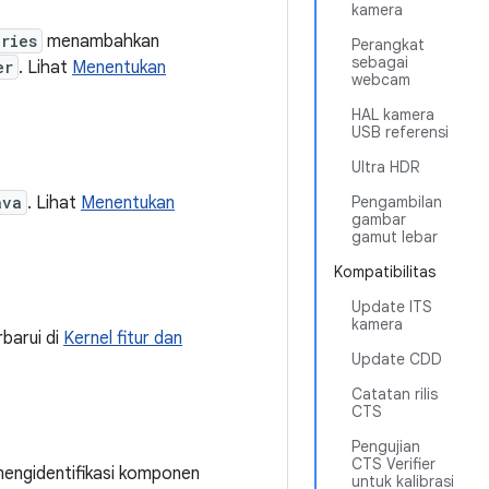
kamera
ries
menambahkan
Perangkat
sebagai
er
. Lihat
Menentukan
webcam
HAL kamera
USB referensi
Ultra HDR
ava
. Lihat
Menentukan
Pengambilan
gambar
gamut lebar
Kompatibilitas
Update ITS
kamera
rbarui di
Kernel fitur dan
Update CDD
Catatan rilis
CTS
Pengujian
CTS Verifier
mengidentifikasi komponen
untuk kalibrasi