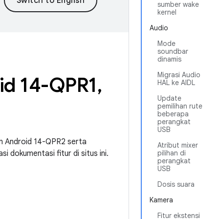
sumber wake
kernel
Audio
Mode
soundbar
dinamis
Migrasi Audio
id 14-QPR1
,
HAL ke AIDL
Update
pemilihan rute
beberapa
perangkat
USB
an Android 14-QPR2 serta
Atribut mixer
i dokumentasi fitur di situs ini.
pilihan di
perangkat
USB
Dosis suara
Kamera
Fitur ekstensi