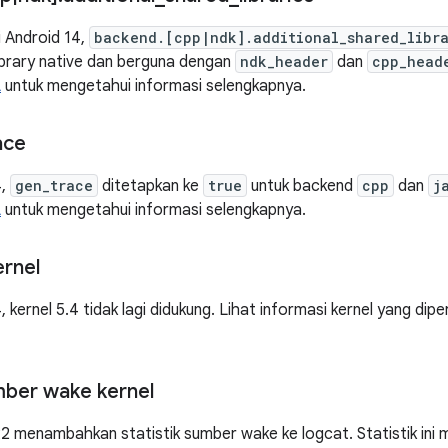
i Android 14,
backend.[cpp|ndk].additional_shared_libra
ibrary native dan berguna dengan
ndk_header
dan
cpp_head
L
untuk mengetahui informasi selengkapnya.
ace
4,
gen_trace
ditetapkan ke
true
untuk backend
cpp
dan
j
L
untuk mengetahui informasi selengkapnya.
rnel
, kernel 5.4 tidak lagi didukung. Lihat informasi kernel yang dipe
umber wake kernel
 menambahkan statistik sumber wake ke logcat. Statistik ini 