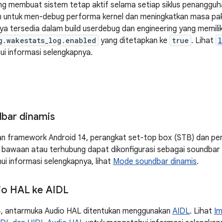
ng membuat sistem tetap aktif selama setiap siklus penangguh
 untuk men-debug performa kernel dan meningkatkan masa paka
ya tersedia dalam build userdebug dan engineering yang memilik
g.wakestats_log.enabled
yang ditetapkan ke
true
. Lihat
i informasi selengkapnya.
bar dinamis
n framework Android 14, perangkat set-top box (STB) dan pe
bawaan atau terhubung dapat dikonfigurasi sebagai soundbar 
i informasi selengkapnya, lihat
Mode soundbar dinamis
.
io HAL ke AIDL
14, antarmuka Audio HAL ditentukan menggunakan
AIDL
. Lihat
Im