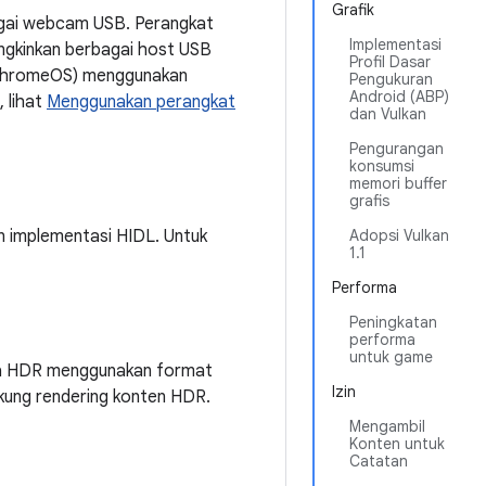
Grafik
gai webcam USB. Perangkat
Implementasi
ungkinkan berbagai host USB
Profil Dasar
n ChromeOS) menggunakan
Pengukuran
Android (ABP)
 lihat
Menggunakan perangkat
dan Vulkan
Pengurangan
konsumsi
memori buffer
grafis
n implementasi HIDL. Untuk
Adopsi Vulkan
1.1
Performa
Peningkatan
performa
untuk game
ra HDR menggunakan format
Izin
kung rendering konten HDR.
Mengambil
Konten untuk
Catatan