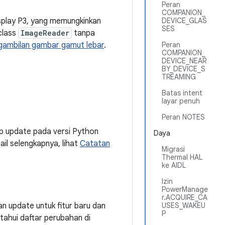
Peran
COMPANION_
play P3, yang memungkinkan
DEVICE_GLAS
SES
class
ImageReader
tanpa
gambilan gambar gamut lebar
.
Peran
COMPANION_
DEVICE_NEAR
BY_DEVICE_S
TREAMING
Batas intent
layar penuh
Peran NOTES
p update pada versi Python
Daya
ail selengkapnya, lihat
Catatan
Migrasi
Thermal HAL
ke AIDL
Izin
PowerManage
r.ACQUIRE_CA
n update untuk fitur baru dan
USES_WAKEU
P
tahui daftar perubahan di