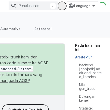
/
Automotive
Referensi
Pada halaman
ini
abil trunk kami dan
Arsitektur
sikan kode sumber ke AOSP
backend.
android-latest-
[cpp|ndk].ad
ditional_share
uk ke rilis terbaru yang
d_libraries
ahan pada AOSP
.
Nilai
gen_trace
Dukungan
kernel
Statistik