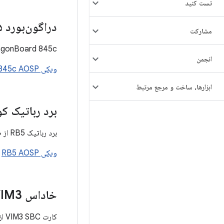
تست کنید
دراگون‌بورد ۸۴۵سی
مشارکت
DragonBoard 845c بخشی از پلتفرم RB3 است 
انجمن
ویکی db845c AOSP
ابزارها، ساخت و مرجع مرتبط
برد رباتیک کوال
برد رباتیک RB5 از طریق
ویکی RB5 AOSP
م
خاداس VIM3
کارت VIM3 SBC از