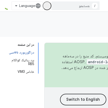
/
در این صفحه
دراگون‌بورد ۸۴۵سی
 اکوسیستم، کد منبع را در سه‌ماهه
برد رباتیک کوالکام
android-l
استفاده
RB5
همیشه به جدیدترین نسخه منتشر شده در AOSP ارجاع می‌دهد.
خاداس VIM3