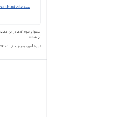
مستندات yukawa-android
محتوا و نمونه کدها در این صفحه
آن هستند.
تاریخ آخرین به‌روزرسانی 2026-06-18 به‌وقت ساعت هماهنگ جهانی.
ساخت
مخزن Android
الزامات
بارگیری
پیش‌نمایش کدهای دودویی
تصاویر تنظیمات کارخانه