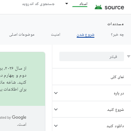
اسناد
جستجوی کد اندروید
مستندات
چه خبر؟
شروع شدن
امنیت
موضوعات اصلی
از 
دوم و چهارم در AOSP منتشر خواهیم کرد. برای ساخت و مشارکت در 
نمای کلی
کنید. شاخه ما
برای اطلاعات ب
در باره
شروع کنید
است.
دانلود کنید