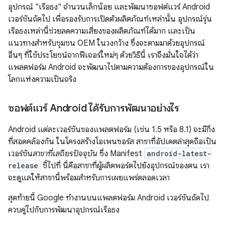
อุปกรณ์ "เรือธง" จำนวนเล็กน้อย และพัฒนาซอฟต์แวร์ Android
เวอร์ชันถัดไป เพื่อรองรับการเปิดตัวผลิตภัณฑ์เหล่านั้น อุปกรณ์รุ่น
เรือธงเหล่านี้ช่วยลดความเสี่ยงของผลิตภัณฑ์ได้มาก และเป็น
แนวทางสำหรับชุมชน OEM ในวงกว้าง ซึ่งจะตามมาด้วยอุปกรณ์
อื่นๆ ที่ใช้ประโยชน์จากฟีเจอร์ใหม่ๆ ด้วยวิธีนี้ เราจึงมั่นใจได้ว่า
แพลตฟอร์ม Android จะพัฒนาไปตามความต้องการของอุปกรณ์ใน
โลกแห่งความเป็นจริง
ซอฟต์แวร์ Android ได้รับการพัฒนาอย่างไร
Android แต่ละเวอร์ชันของแพลตฟอร์ม (เช่น 1.5 หรือ 8.1) จะมีกิ่ง
ที่สอดคล้องกัน ในโครงสร้างโอเพนซอร์ส สาขาที่อัปเดตล่าสุดถือเป็น
เวอร์ชัน
สาขาที่เสถียรปัจจุบัน
ซึ่ง Manifest
android-latest-
release
ชี้ไปที่ นี่คือสาขาที่ผู้ผลิตพอร์ตไปยังอุปกรณ์ของตน เรา
จะดูแลให้สาขานี้พร้อมสำหรับการเผยแพร่ตลอดเวลา
สุดท้ายนี้ Google ทำงานบนแพลตฟอร์ม Android เวอร์ชันถัดไป
ควบคู่ไปกับการพัฒนาอุปกรณ์เรือธง