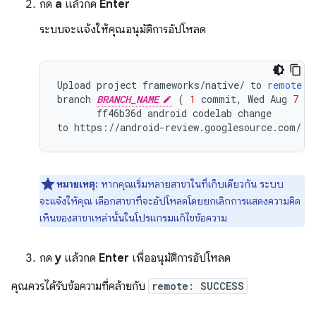
กด
a
แล้วกด
Enter
ระบบจะแจ้งให้คุณอนุมัติการอัปโหลด
Upload
project
frameworks
/
native
/
to
remote
b
branch
BRANCH_NAME
(
1
commit
,
Wed
Aug
7
09
ff46b36d
android
codelab
change
to
https
:
//
android
-
review
.
googlesource
.
com
/
(
หมายเหตุ:
หากคุณเริ่มหลายสาขาในที่เก็บเดียวกัน ระบบ
จะแจ้งให้คุณ เลือกสาขาที่จะอัปโหลดโดยยกเลิกการแสดงความคิด
เห็นของสาขาเหล่านั้นในโปรแกรมแก้ไขข้อความ
กด
y
แล้วกด
Enter
เพื่ออนุมัติการอัปโหลด
คุณควรได้รับข้อความที่คล้ายกับ
remote: SUCCESS