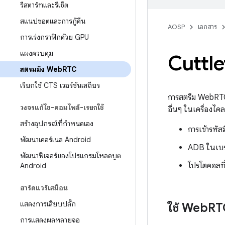
รีสตาร์ทและรีเซ็ต
สแนปชอตและการกู้คืน
AOSP
เอกสาร
การเร่งกราฟิกด้วย GPU
แผงควบคุม
Cuttle
สตรีมมิง Web
RTC
เรียกใช้ CTS เวอร์ชันเสถียร
การสตรีม WebRTC 
วงจรแก้ไข-คอมไพล์-เรียกใช้
อื่นๆ ในเครื่องไคล
สร้างอุปกรณ์ที่กำหนดเอง
การเข้ารหั
พัฒนาเคอร์เนล Android
ADB ในเบรา
พัฒนาฟีเจอร์ของโปรแกรมโหลดบูต
โปรโตคอลที
Android
ฮาร์ดแวร์เสมือน
แสดงการเสียบปลั๊ก
ใช้ Web
RT
การแสดงผลหลายจอ