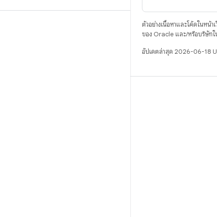
ตัวอย่างเนื้อหาและโค้ดในหน้าเว็
ของ Oracle และ/หรือบริษัทใ
อัปเดตล่าสุด 2026-06-18 
บิวด์
ที่เก็บสำหรับ Android
ข้อกำหนด
ดาวน์โหลด
แสดงพรีวิวไบนารี
อิมเมจเวอร์ชันโรงงาน
ไบนารีไดรเวอร์
GitHub