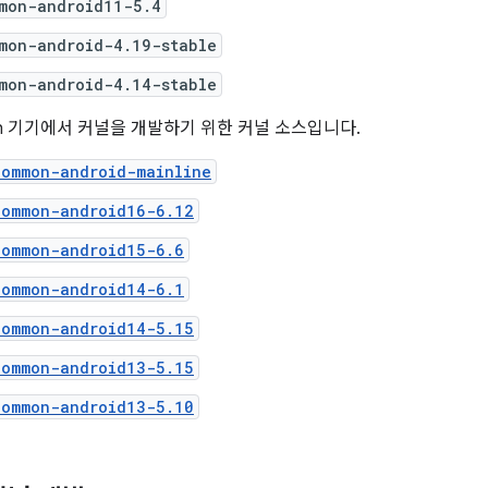
mon-android11-5.4
mon-android-4.19-stable
mon-android-4.14-stable
fish 기기에서 커널을 개발하기 위한 커널 소스입니다.
common-android-mainline
common-android16-6.12
common-android15-6.6
common-android14-6.1
common-android14-5.15
common-android13-5.15
common-android13-5.10