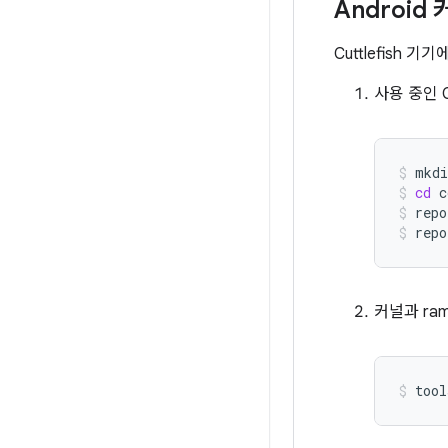
Android
Cuttlefish
사용 중인 
mkdi
cd
c
repo
repo
커널과 ra
tool