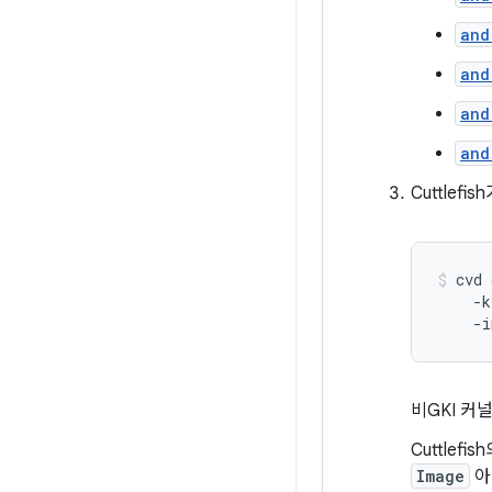
and
and
and
and
Cuttlef
cvd
-k
-i
비GKI 커
Cuttlef
Image
아