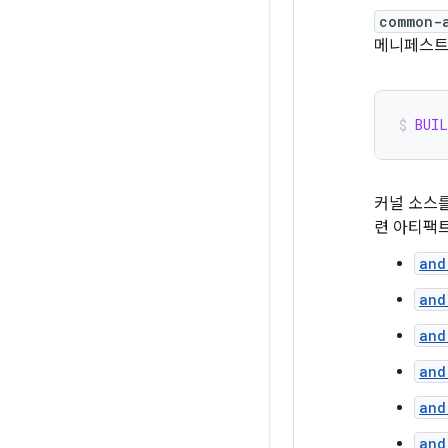
common-
메니페스트
BUI
커널 소스를
련 아티팩
and
and
and
and
and
and