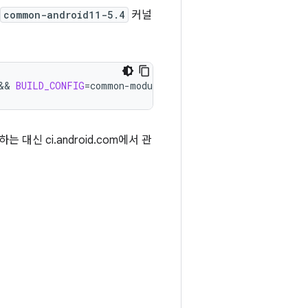
common-android11-5.4
커널
&& 
BUILD_CONFIG
=
common-modules/virtual-device/build.con
신 ci.android.com에서 관