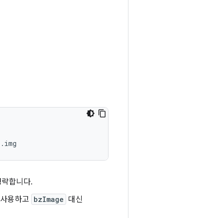
s.img
생략합니다.
 사용하고
bzImage
대신