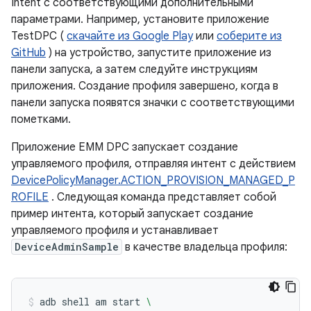
Intent с соответствующими дополнительными
параметрами. Например, установите приложение
TestDPC (
скачайте из Google Play
или
соберите из
GitHub
) на устройство, запустите приложение из
панели запуска, а затем следуйте инструкциям
приложения. Создание профиля завершено, когда в
панели запуска появятся значки с соответствующими
пометками.
Приложение EMM DPC запускает создание
управляемого профиля, отправляя интент с действием
DevicePolicyManager.ACTION_PROVISION_MANAGED_P
ROFILE
. Следующая команда представляет собой
пример интента, который запускает создание
управляемого профиля и устанавливает
DeviceAdminSample
в качестве владельца профиля:
adb
shell
am
start
\