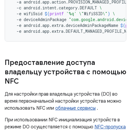
-a
android.app.action.PROVISION_MANAGED_PROFILE
-c
android.intent.category.DEFAULT
\
-e
wifiSsid
$(
printf
'%q'
\"
WifiSSID
\"
)
\
-e
deviceAdminPackage
"com.google.android.device
-e
android.app.extra.deviceAdminPackageName
$(
pr
-e
android.app.extra.DEFAULT_MANAGED_PROFILE_NA
Предоставление доступа
владельцу устройства с помощью
NFC
Для настройки прав владельца устройства (DO) во
время первоначальной настройки устройства можно
использовать NFC или
облачные сервисы
.
При использовании NFC инициализация устройств в
режиме DO осуществляется с помощью
NFC-пропуска