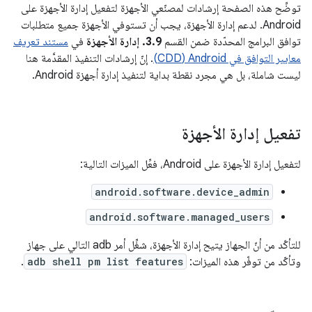
توضِّح هذه الصفحة إرشادات لمصنّعي الأجهزة لتفعيل إدارة الأجهزة على
Android. لدعم إدارة الأجهزة، يجب أن تستوفي الأجهزة جميع متطلبات
توافق البرامج المحدّدة ضمن القسم
3.9. إدارة الأجهزة
في
مستند تعريف
معايير التوافق في Android‏ (CDD)
. إنّ إرشادات التنفيذ المقدَّمة هنا
ليست شاملة، بل هي مجرد نقطة بداية لتنفيذ إدارة أجهزة Android.
تفعيل إدارة الأجهزة
لتفعيل إدارة الأجهزة على Android، فعِّل الميزات التالية:
android.software.device_admin
android.software.managed_users
للتأكّد من أنّ الجهاز يتيح إدارة الأجهزة، شغِّل أمر adb التالي على جهاز
وتأكّد من توفّر هذه الميزات:
adb shell pm list features
.