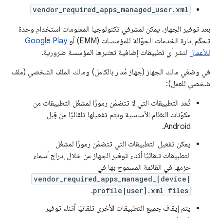
vendor_required_apps_managed_user.xml
بعد توفير الجهاز، يمكن لمشرفي تكنولوجيا المعلومات استخدام وحدة
تحكّم إدارة الخدمات الجوّالة للمؤسسات (EMM) أو
Google Play
للأعمال
لنشر أي تطبيقات إضافية تعتبرها المؤسسة ضرورية.
في وضعَي مالك الجهاز (جهاز مُدار بالكامل) ومالك الملف الشخصي (ملف
شخصي للعمل):
تُعد التطبيقات التي لا تتضمّن رموزًا لمشغّل التطبيقات من
مكوّنات النظام الأساسية ويتم تفعيلها تلقائيًا من قِبل
Android.
يمكن تفعيل التطبيقات التي تتضمّن رموزًا لمشغّل
التطبيقات تلقائيًا أثناء توفير الجهاز من خلال إدراج أسماء
حزمها في القائمة المسموح بها في
vendor_required_apps_managed_[device|
.
profile|user].xml files
يتم إيقاف جميع التطبيقات الأخرى تلقائيًا أثناء توفير