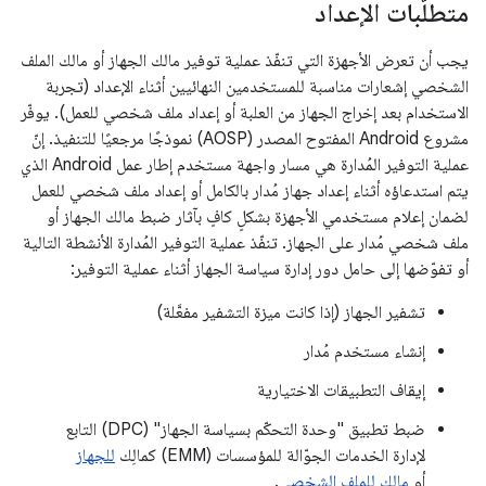
متطلّبات الإعداد
يجب أن تعرض الأجهزة التي تنفّذ عملية توفير مالك الجهاز أو مالك الملف
الشخصي إشعارات مناسبة للمستخدمين النهائيين أثناء الإعداد (تجربة
الاستخدام بعد إخراج الجهاز من العلبة أو إعداد ملف شخصي للعمل). يوفّر
مشروع Android المفتوح المصدر (AOSP) نموذجًا مرجعيًا للتنفيذ.
إنّ
عملية التوفير المُدارة هي مسار واجهة مستخدم إطار عمل Android الذي
يتم استدعاؤه أثناء إعداد جهاز مُدار بالكامل أو إعداد ملف شخصي للعمل
لضمان إعلام مستخدمي الأجهزة بشكلٍ كافٍ بآثار ضبط مالك الجهاز أو
ملف شخصي مُدار على الجهاز. تنفّذ عملية التوفير المُدارة الأنشطة التالية
أو تفوّضها إلى حامل دور إدارة سياسة الجهاز أثناء عملية التوفير:
تشفير الجهاز (إذا كانت ميزة التشفير مفعَّلة)
إنشاء مستخدم مُدار
إيقاف التطبيقات الاختيارية
ضبط تطبيق "وحدة التحكّم بسياسة الجهاز" (DPC) التابع
لإدارة الخدمات الجوّالة للمؤسسات (EMM) كمالِك
للجهاز
أو
مالِك للملف الشخصي
.