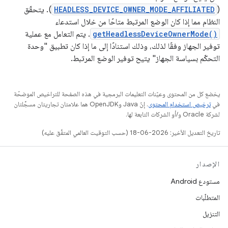
(
HEADLESS_DEVICE_OWNER_MODE_AFFILIATED
). يتحقّق
النظام مما إذا كان الوضع المرتبط متاحًا من خلال استدعاء
getHeadlessDeviceOwnerMode()
. يتم التعامل مع عملية
توفير الجهاز وفقًا لذلك، وذلك استنادًا إلى ما إذا كان تطبيق "وحدة
التحكّم بسياسة الجهاز" يتيح توفير الوضع المرتبط.
يخضع كل من المحتوى وعيّنات التعليمات البرمجية في هذه الصفحة للتراخيص الموضحّة
في
ترخيص استخدام المحتوى
. إنّ Java وOpenJDK هما علامتان تجاريتان مسجَّلتان
لشركة Oracle و/أو الشركات التابعة لها.
تاريخ التعديل الأخير: 2026-06-18 (حسب التوقيت العالمي المتفَّق عليه)
الإصدار
مستودع Android
المتطلّبات
التنزيل