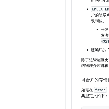
时动态配
EMULATE
户的装载
载到位。
开发
发者
432
硬编码的 
除了这些配置更改之
的物理介质都被
可合并的存储
如需在
fstab
典型定义如下：