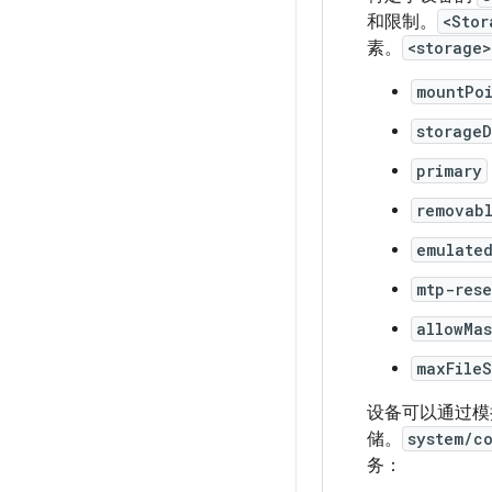
和限制。
<Stor
素。
<storage>
mountPo
storageD
primary
removab
emulate
mtp-res
allowMas
maxFile
设备可以通过模
储。
system/c
务：