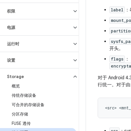
label
：
权限
mount_p
电源
partitio
sysfs_pa
运行时
开头。
flags
：
设置
encrypt
Storage
对于 Android 
行统一。对于
概览
传统存储设备
可合并的存储设备
分区存储
FUSE 透传
src