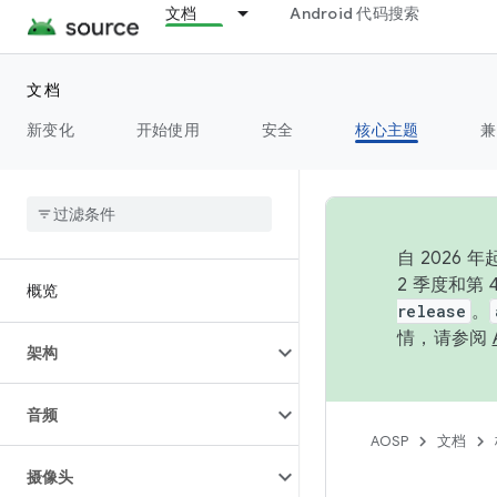
文档
Android 代码搜索
文档
新变化
开始使用
安全
核心主题
兼
自 202
2 季度和第
概览
release
。
情，请参阅
架构
音频
AOSP
文档
摄像头