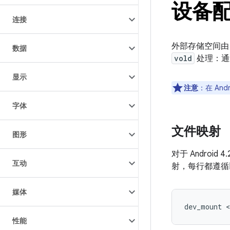
设备
连接
外部存储空间
数据
vold
处理：通
显示
注意
：在 Andr
字体
文件映射
图形
对于 Androi
互动
射，每行都遵循
媒体
性能