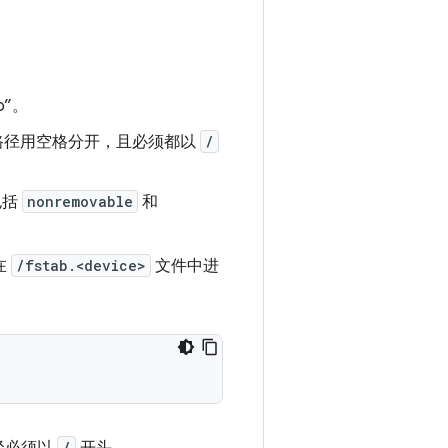
o”。
些路径用空格分开，且必须都以
/
包括
nonremovable
和
件在
/fstab.<device>
文件中进
/