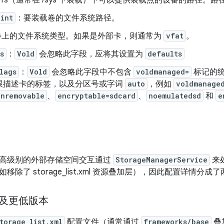
ysfs（通常在 /sys 下装载）下可以提供装载点的设备的路径。
oint
：要装载卷的文件系统路径。
卷上的文件系统类型。如果是外部卡，则通常为
vfat
。
s
：
Vold
会忽略此字段，应将其设置为
defaults
lags
：
Vold
会忽略此字段中不包含
voldmanaged=
标记的统
跟描述卡的标签，以及分区号或字词
auto
，例如
voldmanage
onremovable
、
encryptable=sdcard
、
noemulatedsd
和
e
高级别的外部存储空间交互通过
StorageManagerService
来处
除了 storage_list.xml 资源叠加层），因此配置详情分成
 及更低版本
torage_list.xml
配置文件（通常通过
frameworks/base
叠