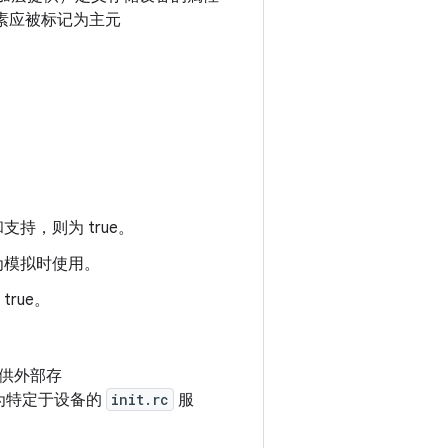
素应被标记为主元
持，则为 true。
为模拟时使用。
rue。
供外部存
加为特定于设备的
init.rc
服