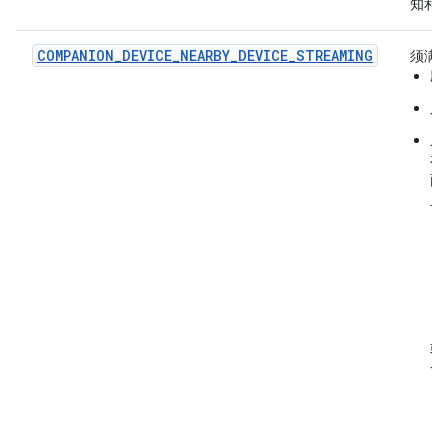
知和
COMPANION_DEVICE_NEARBY_DEVICE_STREAMING
须满
应
只
从 
在
两
且
或
一