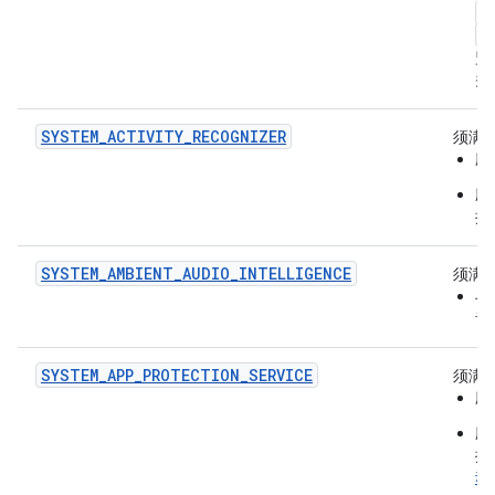
a
a
监
并
SYSTEM_ACTIVITY_RECOGNIZER
须满
应
应
控
SYSTEM_AMBIENT_AUDIO_INTELLIGENCE
须满
与
音
SYSTEM_APP_PROTECTION_SERVICE
须满
应
应
据
动