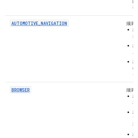
能
有
AUTOMOTIVE_NAVIGATION
须满
应
示
应
户
应
a
导
BROWSER
须满
应
示
应
了
容
应