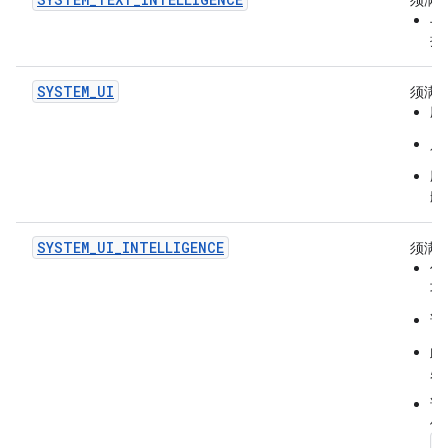
须满
与
提
SYSTEM_UI
须满
应
只
应
航
SYSTEM_UI_INTELLIGENCE
须满
作
功
该
此
必
该
体
<