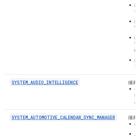
应
有
应
它
应
话
as
应
享
SYSTEM_AUDIO_INTELLIGENCE
须满
与
提
息
SYSTEM_AUTOMOTIVE_CALENDAR_SYNC_MANAGER
须满
应
只