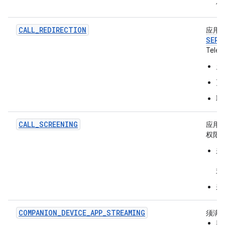
位
CALL_REDIRECTION
应用
SERV
Tel
允
更
取
CALL_SCREENING
应用
权限
来
（
式
来
COMPANION_DEVICE_APP_STREAMING
须满
应