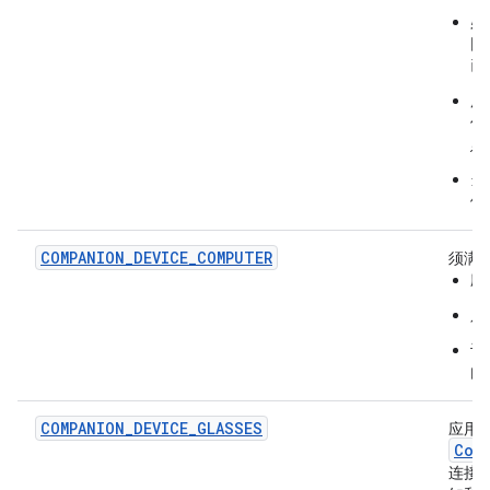
必
同
已
用
传
始
当
例
COMPANION_DEVICE_COMPUTER
须满
应
只
让
内
COMPANION_DEVICE_GLASSES
应用
Com
连接