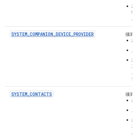
应
输
上
SYSTEM_COMPANION_DEVICE_PROVIDER
须满
应
只
应
其
后
类
SYSTEM_CONTACTS
须满
应
只
应
加
人