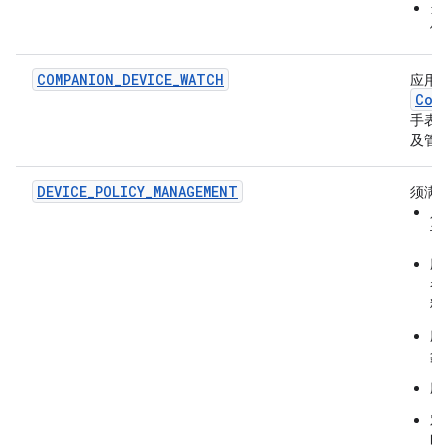
当
例
COMPANION_DEVICE_WATCH
应用
Com
手表
及管
DEVICE_POLICY_MANAGEMENT
须满
只
设
应
者
料
应
象
应
对
时