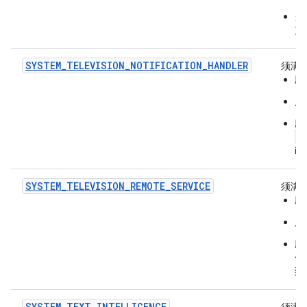
当
克
SYSTEM_TELEVISION_NOTIFICATION_HANDLER
须满
应
只
应
a
i
SYSTEM_TELEVISION_REMOTE_SERVICE
须满
应用
只
应
信
到
SYSTEM_TEXT_INTELLIGENCE