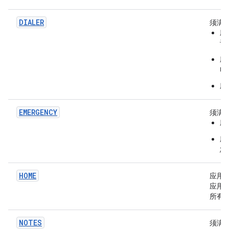
DIALER
须满
应
设
应
电
应
EMERGENCY
须满
应
应
急
HOME
应用具
应用
所有
NOTES
须满