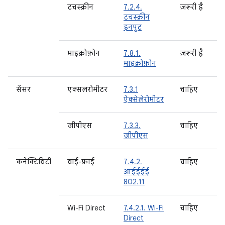
टचस्क्रीन
7.2.4.
ज़रूरी है
टचस्क्रीन
इनपुट
माइक्रोफ़ोन
7.8.1.
ज़रूरी है
च
माइक्रोफ़ोन
सेंसर
एक्सलरोमीटर
7.3.1
चाहिए
ऐक्सेलेरोमीटर
जीपीएस
7.3.3.
चाहिए
जीपीएस
कनेक्टिविटी
वाई-फ़ाई
7.4.2.
चाहिए
च
आईईईई
802.11
Wi-Fi Direct
7.4.2.1. Wi-Fi
चाहिए
च
Direct