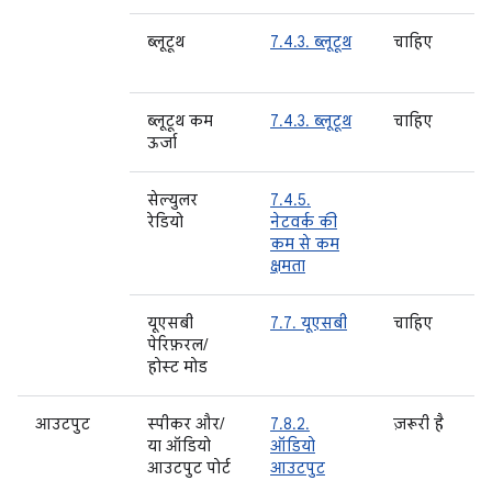
ब्लूटूथ
7.4.3. ब्लूटूथ
चाहिए
ज
ब्लूटूथ कम
7.4.3. ब्लूटूथ
चाहिए
ज
ऊर्जा
सेल्युलर
7.4.5.
रेडियो
नेटवर्क की
कम से कम
क्षमता
यूएसबी
7.7. यूएसबी
चाहिए
पेरिफ़रल/
होस्ट मोड
आउटपुट
स्पीकर और/
7.8.2.
ज़रूरी है
ज
या ऑडियो
ऑडियो
आउटपुट पोर्ट
आउटपुट