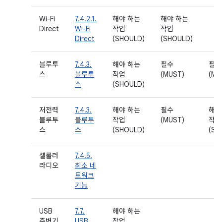
Wi-Fi
7.4.2.1.
해야 하는
해야 하는
Direct
Wi-Fi
작업
작업
Direct
(SHOULD)
(SHOULD)
블루투
7.4.3.
해야 하는
필수
필수
스
블루투
작업
(MUST)
(MU
스
(SHOULD)
저전력
7.4.3.
해야 하는
필수
해야
블루투
블루투
작업
(MUST)
작업
스
스
(SHOULD)
(SH
셀룰러
7.4.5.
라디오
최소 네
트워크
기능
USB
7.7.
해야 하는
주변기
USB
작업