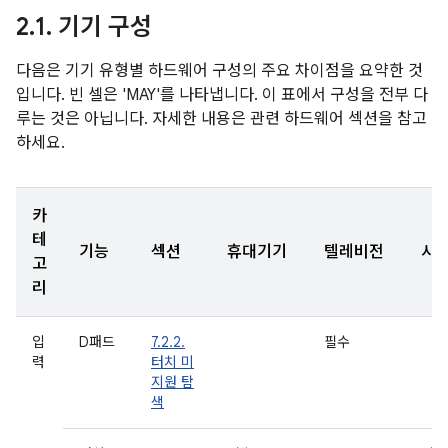
2
.
1
.
기기 구성
다음은 기기 유형별 하드웨어 구성의 주요 차이점을 요약한 것
입니다. 빈 셀은 'MAY'를 나타냅니다. 이 표에서 구성을 전부 다
루는 것은 아닙니다. 자세한 내용은 관련 하드웨어 섹션을 참고
하세요.
카
테
기능
섹션
휴대기기
텔레비전
시
고
리
입
D패드
7.2.2.
필수
력
터치 미
지원 탐
색