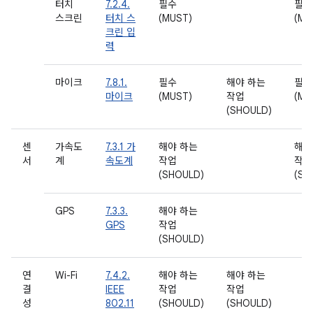
터치
7.2.4.
필수
필수
스크린
터치 스
(MUST)
(MU
크린 입
력
마이크
7.8.1.
필수
해야 하는
필수
마이크
(MUST)
작업
(MU
(SHOULD)
센
가속도
7.3.1 가
해야 하는
해야
서
계
속도계
작업
작업
(SHOULD)
(SH
GPS
7.3.3.
해야 하는
GPS
작업
(SHOULD)
연
Wi-Fi
7.4.2.
해야 하는
해야 하는
결
IEEE
작업
작업
성
802.11
(SHOULD)
(SHOULD)