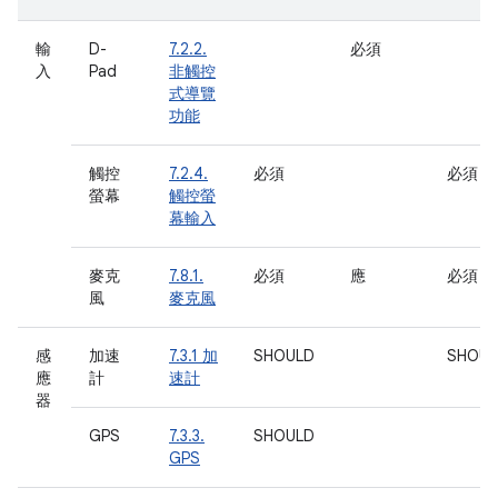
輸
D-
7.2.2.
必須
入
Pad
非觸控
式導覽
功能
觸控
7.2.4.
必須
必須
螢幕
觸控螢
幕輸入
麥克
7.8.1.
必須
應
必須
風
麥克風
感
加速
7.3.1 加
SHOULD
SHOUL
應
計
速計
器
GPS
7.3.3.
SHOULD
GPS