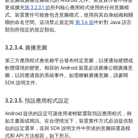
新意圖或廣播意圖模式的 Android 元件。裝置實作者不得變
更或擴充
第 3.2.3.1 節
所列核心應用程式使用的任何意圖模
式。裝置實作可能會包含意圖模式，使用與其自身組織相關
聯的命名空間。這項禁止規定與
第 3.6 節
中針對 Java 語言
類別所指定的規定類似。
3
.
2
.
3
.
4
.
廣播意圖
第三方應用程式會依賴平台發布特定意圖，以便通知硬體或
軟體環境的變更。相容的 Android 裝置必須廣播公開廣播意
圖，以回應適當的系統事件。如需瞭解廣播意圖，請參閱
SDK 說明文件。
3
.
2
.
3
.
5
.
預設應用程式設定
Android 提供的設定可讓使用者輕鬆選取預設應用程式，例
如主畫面或簡訊。在合理情況下，裝置實作方式必須提供類
似的設定選單，並與 SDK 說明文件中所述的意圖篩選器模
式和 API 方法相容，如下所示。