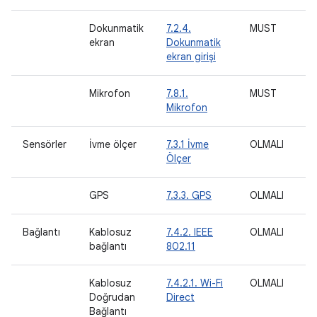
Dokunmatik
7.2.4.
MUST
ekran
Dokunmatik
ekran girişi
Mikrofon
7.8.1.
MUST
O
Mikrofon
Sensörler
İvme ölçer
7.3.1 İvme
OLMALI
Ölçer
GPS
7.3.3. GPS
OLMALI
Bağlantı
Kablosuz
7.4.2. IEEE
OLMALI
M
bağlantı
802.11
Kablosuz
7.4.2.1. Wi-Fi
OLMALI
O
Doğrudan
Direct
Bağlantı