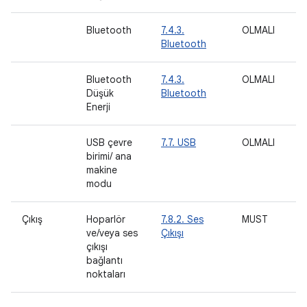
Bluetooth
7.4.3.
OLMALI
M
Bluetooth
Bluetooth
7.4.3.
OLMALI
M
Düşük
Bluetooth
Enerji
USB çevre
7.7. USB
OLMALI
birimi/ ana
makine
modu
Çıkış
Hoparlör
7.8.2. Ses
MUST
M
ve/veya ses
Çıkışı
çıkışı
bağlantı
noktaları