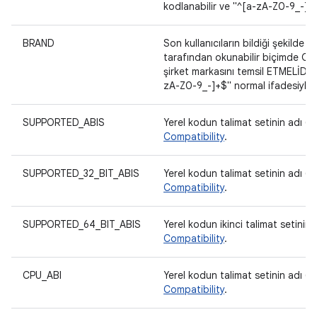
kodlanabilir ve "^[a-zA-Z0-9_-]+$
BRAND
Son kullanıcıların bildiği şekilde ci
tarafından okunabilir biçimde OLM
şirket markasını temsil ETMELİDİR.
zA-Z0-9_-]+$" normal ifadesiyle e
SUPPORTED_ABIS
Yerel kodun talimat setinin adı (C
Compatibility
.
SUPPORTED_32_BIT_ABIS
Yerel kodun talimat setinin adı (C
Compatibility
.
SUPPORTED_64_BIT_ABIS
Yerel kodun ikinci talimat setinin 
Compatibility
.
CPU_ABI
Yerel kodun talimat setinin adı (C
Compatibility
.