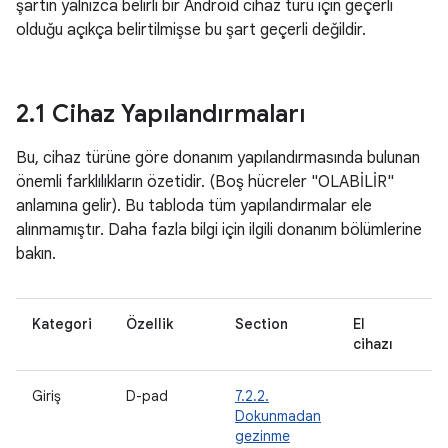
şartın yalnızca belirli bir Android cihaz türü için geçerli
olduğu açıkça belirtilmişse bu şart geçerli değildir.
2
.
1 Cihaz Yapılandırmaları
Bu, cihaz türüne göre donanım yapılandırmasında bulunan
önemli farklılıkların özetidir. (Boş hücreler "OLABİLİR"
anlamına gelir). Bu tabloda tüm yapılandırmalar ele
alınmamıştır. Daha fazla bilgi için ilgili donanım bölümlerine
bakın.
Kategori
Özellik
Section
El
T
cihazı
Giriş
D-pad
7.2.2.
M
Dokunmadan
gezinme