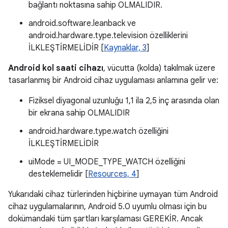
bağlantı noktasına sahip OLMALIDIR.
android.software.leanback ve
android.hardware.type.television özelliklerini
İLKLEŞTİRMELİDİR [
Kaynaklar, 3
]
Android kol saati cihazı
, vücutta (kolda) takılmak üzere
tasarlanmış bir Android cihaz uygulaması anlamına gelir ve:
Fiziksel diyagonal uzunluğu 1,1 ila 2,5 inç arasında olan
bir ekrana sahip OLMALIDIR
android.hardware.type.watch özelliğini
İLKLEŞTİRMELİDİR
uiMode = UI_MODE_TYPE_WATCH özelliğini
desteklemelidir [
Resources, 4
]
Yukarıdaki cihaz türlerinden hiçbirine uymayan tüm Android
cihaz uygulamalarının, Android 5.0 uyumlu olması için bu
dokümandaki tüm şartları karşılaması GEREKİR. Ancak