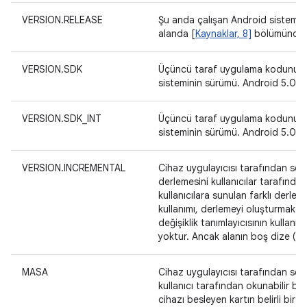
VERSION.RELEASE
Şu anda çalışan Android sistemini
alanda [
Kaynaklar, 8]
bölümünde ta
VERSION.SDK
Üçüncü taraf uygulama kodunun er
sisteminin sürümü. Android 5.0 i
VERSION.SDK_INT
Üçüncü taraf uygulama kodunun er
sisteminin sürümü. Android 5.0 i
VERSION.INCREMENTAL
Cihaz uygulayıcısı tarafından seçi
derlemesini kullanıcılar tarafında
kullanıcılara sunulan farklı derle
kullanımı, derlemeyi oluşturmak 
değişiklik tanımlayıcısının kullanıld
yoktur. Ancak alanın boş dize (""
MASA
Cihaz uygulayıcısı tarafından seçil
kullanıcı tarafından okunabilir biç
cihazı besleyen kartın belirli bir 