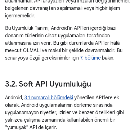
atlanmamalı, API arayüzleri veya imzaları değiştirilmemeli,
belgelenen davranıştan sapılmamalı veya hiçbir işlem
içermemelidir.
Bu Uyumluluk Tanımı, Android'in API'leri içerdiği bazı
donanım türlerinin cihaz uygulamaları tarafından
atlanmasına izin verir. Bu gibi durumlarda API'ler hâlâ
mevcut OLMALI ve makul bir şekilde davranmalıdır. Bu
senaryoya özgü gereksinimler için
7. bölüme
bakın.
3
.
2
.
Soft API Uyumluluğu
Android,
3.1 numaralı bölümdeki
yönetilen API'lere ek
olarak, Android uygulamalarının derleme sırasında
uygulanamayan niyetler, izinler ve benzer özellikleri gibi
yalnızca çalışma zamanında kullanılabilen önemli bir
"yumuşak" API de içerir.