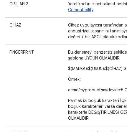
CPU_ABI2
Yerel kodun ikinci talimat setinin 
Compatibility
.
CİHAZ
Cihaz uygulayıcısı tarafından seçi
endüstriyel tasarımını tanımlayan 
değeri 7 bit ASCII olarak kodlanab
FINGERPRINT
Bu derlemeyi benzersiz şekilde t
şablona UYGUN OLMALIDIR:
$(MARKA)/$(ÜRÜN)/$(CİHAZ):$(SÜ
Örnek:
acme/myproduct/mydevice:5.0/L
Parmak izi boşluk karakteri İÇERM
boşluk karakterleri varsa derleme 
karakterle DEĞİŞTİRİLMESİ GEREKİR
OLMALIDIR.