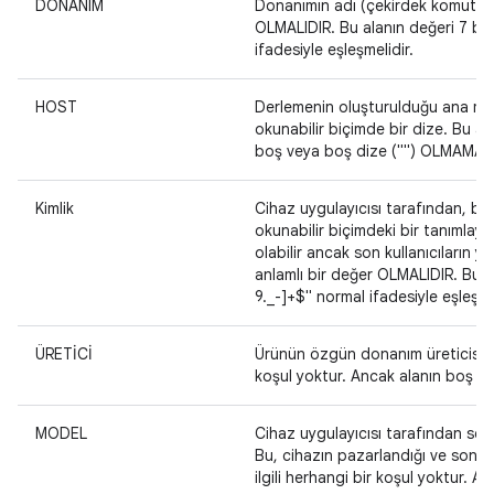
DONANIM
Donanımın adı (çekirdek komut sa
OLMALIDIR. Bu alanın değeri 7 bit
ifadesiyle eşleşmelidir.
HOST
Derlemenin oluşturulduğu ana maki
okunabilir biçimde bir dize. Bu ala
boş veya boş dize ("") OLMAMASI
Kimlik
Cihaz uygulayıcısı tarafından, beli
okunabilir biçimdeki bir tanımlay
olabilir ancak son kullanıcıların y
anlamlı bir değer OLMALIDIR. Bu a
9._-]+$" normal ifadesiyle eşleşmel
ÜRETİCİ
Ürünün özgün donanım üreticisinin 
koşul yoktur. Ancak alanın boş v
MODEL
Cihaz uygulayıcısı tarafından seçil
Bu, cihazın pazarlandığı ve son ku
ilgili herhangi bir koşul yoktur. 