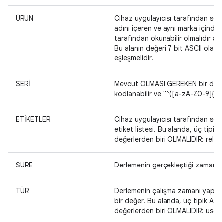
ÜRÜN
Cihaz uygulayıcısı tarafından seçi
adını içeren ve aynı marka içinde
tarafından okunabilir olmalıdır a
Bu alanın değeri 7 bit ASCII olar
eşleşmelidir.
SERİ
Mevcut OLMASI GEREKEN bir donanı
kodlanabilir ve "^([a-zA-Z0-9]{6,
ETİKETLER
Cihaz uygulayıcısı tarafından seçil
etiket listesi. Bu alanda, üç tipi
değerlerden biri OLMALIDIR: relea
SÜRE
Derlemenin gerçekleştiği zamanın
TÜR
Derlemenin çalışma zamanı yapılan
bir değer. Bu alanda, üç tipik An
değerlerden biri OLMALIDIR: user