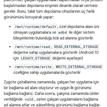
platformun, çalışan uygulamaları kapatmadan veya yeniden
başlatmadan depolama erişimini dinamik olarak vermesi
gerekir. Bunu, takılı tüm depolama cihazlarının üç farklı
görünümünü koruyarak yapar:
/mnt/runtime/default
, özel depolama alanı izni
olmayan uygulamalara ve
adbd
ile diğer sistem
bileşenlerinin bulunduğu kök ad alanına gösterilir.
/mnt/runtime/read
,
READ_EXTERNAL_STORAGE
değerine sahip uygulamalara gösterilir (Android 10
için
LEGACY_STORAGE
değerini ayarlayın)
/mnt/runtime/write
,
WRITE_EXTERNAL_STORAGE
özelliğine sahip uygulamalarda gösterilir
Zygote çatallanma zamanında, çalışan her uygulama için
bir bağlama ad alanı oluşturur ve uygun ilk görünümü
bağlama bağlarız. Daha sonra, çalışma zamanında izinler
verildiğinde
vold
, zaten çalışan uygulamaların bağlama
ad alanına atlar ve yükseltilmiş görünümü bağlama bağlar.