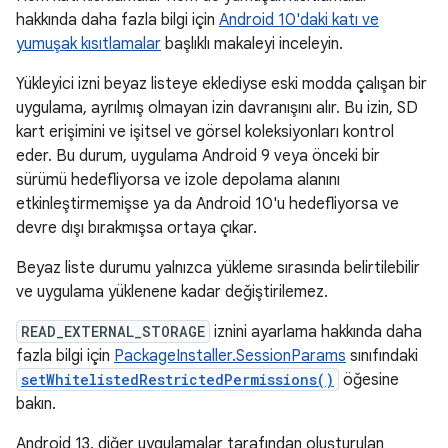
hakkında daha fazla bilgi için
Android 10'daki katı ve
yumuşak kısıtlamalar
başlıklı makaleyi inceleyin.
Yükleyici izni beyaz listeye eklediyse eski modda çalışan bir
uygulama, ayrılmış olmayan izin davranışını alır. Bu izin, SD
kart erişimini ve işitsel ve görsel koleksiyonları kontrol
eder. Bu durum, uygulama Android 9 veya önceki bir
sürümü hedefliyorsa ve izole depolama alanını
etkinleştirmemişse ya da Android 10'u hedefliyorsa ve
devre dışı bırakmışsa ortaya çıkar.
Beyaz liste durumu yalnızca yükleme sırasında belirtilebilir
ve uygulama yüklenene kadar değiştirilemez.
READ_EXTERNAL_STORAGE
iznini ayarlama hakkında daha
fazla bilgi için
PackageInstaller.SessionParams
sınıfındaki
setWhitelistedRestrictedPermissions()
öğesine
bakın.
Android 13, diğer uygulamalar tarafından oluşturulan