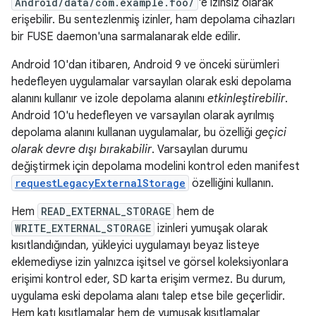
Android/data/com.example.foo/
'e izinsiz olarak
erişebilir. Bu sentezlenmiş izinler, ham depolama cihazları
bir FUSE daemon'una sarmalanarak elde edilir.
Android 10'dan itibaren, Android 9 ve önceki sürümleri
hedefleyen uygulamalar varsayılan olarak eski depolama
alanını kullanır ve izole depolama alanını
etkinleştirebilir
.
Android 10'u hedefleyen ve varsayılan olarak ayrılmış
depolama alanını kullanan uygulamalar, bu özelliği
geçici
olarak devre dışı bırakabilir
. Varsayılan durumu
değiştirmek için depolama modelini kontrol eden manifest
requestLegacyExternalStorage
özelliğini kullanın.
Hem
READ_EXTERNAL_STORAGE
hem de
WRITE_EXTERNAL_STORAGE
izinleri yumuşak olarak
kısıtlandığından, yükleyici uygulamayı beyaz listeye
eklemediyse izin yalnızca işitsel ve görsel koleksiyonlara
erişimi kontrol eder, SD karta erişim vermez. Bu durum,
uygulama eski depolama alanı talep etse bile geçerlidir.
Hem katı kısıtlamalar hem de yumuşak kısıtlamalar