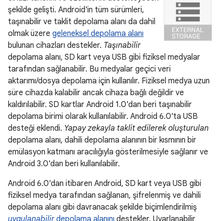
şekilde gelişti. Android'in tüm sürümleri,
taşınabilir ve taklit depolama alanı da dahil
olmak üzere
geleneksel depolama alanı
bulunan cihazları destekler.
Taşınabilir
depolama alanı, SD kart veya USB gibi fiziksel medyalar
tarafından sağlanabilir. Bu medyalar geçici veri
aktarımı/dosya depolama için kullanılır. Fiziksel medya uzun
süre cihazda kalabilir ancak cihaza bağlı değildir ve
kaldırılabilir. SD kartlar Android 1.0'dan beri taşınabilir
depolama birimi olarak kullanılabilir. Android 6.0'ta USB
desteği eklendi.
Yapay zekayla taklit edilerek oluşturulan
depolama alanı, dahili depolama alanının bir kısmının bir
emülasyon katmanı aracılığıyla gösterilmesiyle sağlanır ve
Android 3.0'dan beri kullanılabilir.
Android 6.0'dan itibaren Android, SD kart veya USB gibi
fiziksel medya tarafından sağlanan, şifrelenmiş ve dahili
depolama alanı gibi davranacak şekilde biçimlendirilmiş
uygulanabilir
depolama alanını
destekler. Uyarlanabilir