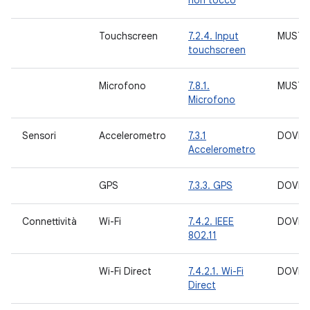
non tocco
Touchscreen
7.2.4. Input
MUST
touchscreen
Microfono
7.8.1.
MUST
Microfono
Sensori
Accelerometro
7.3.1
DOVRE
Accelerometro
GPS
7.3.3. GPS
DOVRE
Connettività
Wi-Fi
7.4.2. IEEE
DOVRE
802.11
Wi-Fi Direct
7.4.2.1. Wi-Fi
DOVRE
Direct