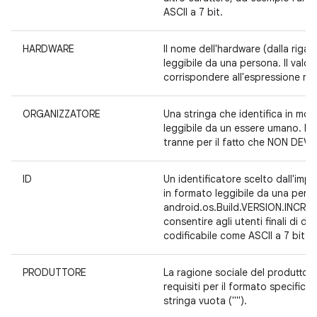
ASCII a 7 bit.
HARDWARE
Il nome dell'hardware (dalla rig
leggibile da una persona. Il val
corrispondere all'espressione re
ORGANIZZATORE
Una stringa che identifica in mod
leggibile da un essere umano. Non
tranne per il fatto che NON DEVE 
ID
Un identificatore scelto dall'imp
in formato leggibile da una per
android.os.Build.VERSION.INCREM
consentire agli utenti finali di d
codificabile come ASCII a 7 bit e
PRODUTTORE
La ragione sociale del produttore
requisiti per il formato specific
stringa vuota ("").