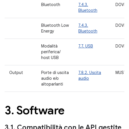
Bluetooth
7.4.3.
DOVRE
Bluetooth
Bluetooth Low
7.4.3.
DOVRE
Energy
Bluetooth
Modalità
7.7. USB
DOVRE
periferica/
host USB
Output
Porte di uscita
7.8.2. Uscita
MUST
audio e/o
audio
altoparlanti
3
.
Software
3
.
1
.
Compatibilità con le API gestite