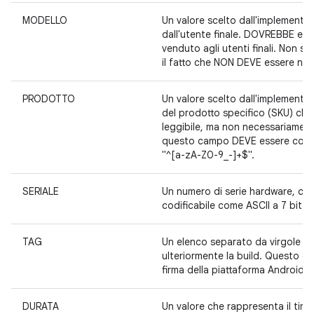
MODELLO
Un valore scelto dall'implementa
dall'utente finale. DOVREBBE ess
venduto agli utenti finali. Non so
il fatto che NON DEVE essere null
PRODOTTO
Un valore scelto dall'implementat
del prodotto specifico (SKU) che
leggibile, ma non necessariamente 
questo campo DEVE essere codific
"^[a-zA-Z0-9_-]+$".
SERIALE
Un numero di serie hardware, che
codificabile come ASCII a 7 bit e
TAG
Un elenco separato da virgole di 
ulteriormente la build. Questo ca
firma della piattaforma Android: 
DURATA
Un valore che rappresenta il tim