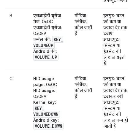
अनम्यूट करना
B
एचआईडी यूसेज
मीडिया
इनपुट
: बटन
पेज
: 0x0C
प्लेबैक,
को कम या
एचआईडी यूसेज
:
कॉल जारी
ज़्यादा देर तक
0x0E9
है
दबाएं
KEY
_
कर्नल की
:
आउटपुट
:
VOLUMEUP
सिस्टम या
Android की
:
हेडसेट की
VOLUME
_
UP
आवाज़ बढ़ती
है
C
HID usage
मीडिया
इनपुट
: बटन
page
: 0x0C
प्लेबैक,
को कम या
HID usage
:
कॉल जारी
ज़्यादा देर तक
0x0EA
है
दबाकर रखें
Kernel key
:
आउटपुट
:
KEY
_
सिस्टम या
VOLUMEDOWN
हेडसेट की
Android key
:
आवाज़ कम हो
VOLUME
_
DOWN
जाती है