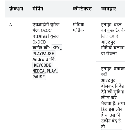
फ़ंक्शन
मैपिंग
कॉन्टेक्स्ट
व्यवहार
A
एचआईडी यूसेज
मीडिया
इनपुट
: बटन
पेज
: 0x0C
प्लेबैक
को कुछ देर के
एचआईडी यूसेज
:
लिए दबाएं
0x0CD
आउटपुट
:
KEY
_
कर्नल की
:
वीडियो चलाना
PLAYPAUSE
या रोकना
Android की
:
KEYCODE
_
इनपुट
: दबाकर
MEDIA
_
PLAY
_
रखें
PAUSE
आउटपुट
:
बोलकर निर्देश
देने की सुविधा
लॉन्च करें
भेजता है
: अगर
डिवाइस लॉक
है या उसकी
स्क्रीन बंद है,
तो