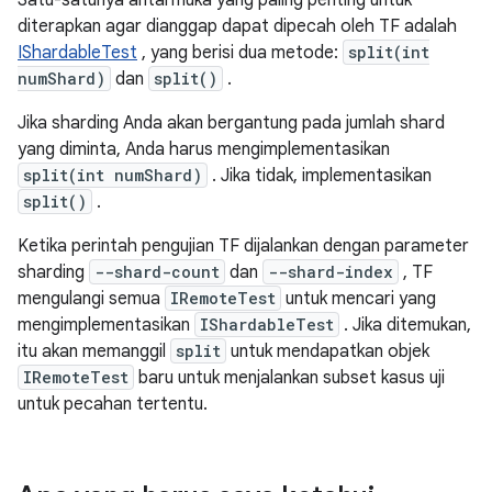
Satu-satunya antarmuka yang paling penting untuk
diterapkan agar dianggap dapat dipecah oleh TF adalah
IShardableTest
, yang berisi dua metode:
split(int
numShard)
dan
split()
.
Jika sharding Anda akan bergantung pada jumlah shard
yang diminta, Anda harus mengimplementasikan
split(int numShard)
. Jika tidak, implementasikan
split()
.
Ketika perintah pengujian TF dijalankan dengan parameter
sharding
--shard-count
dan
--shard-index
, TF
mengulangi semua
IRemoteTest
untuk mencari yang
mengimplementasikan
IShardableTest
. Jika ditemukan,
itu akan memanggil
split
untuk mendapatkan objek
IRemoteTest
baru untuk menjalankan subset kasus uji
untuk pecahan tertentu.