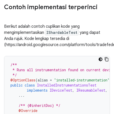
Contoh implementasi terperinci
Berikut adalah contoh cuplikan kode yang
mengimplementasikan
IShardableTest
yang dapat
Anda rujuk. Kode lengkap tersedia di
(https://android.googlesource.com/platform/tools/tradefed
/**
 * Runs all instrumentation found on current devic
 */
@OptionClass
(
alias 
=
"installed-instrumentation"
)
public
class
InstalledInstrumentationsTest
implements
IDeviceTest
,
IResumableTest
,
IS
...
/** {@inheritDoc} */
@Override