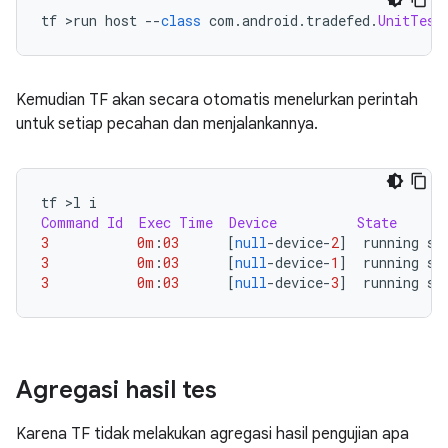
tf 
>
run host 
--
class
 com
.
android
.
tradefed
.
UnitTest
Kemudian TF akan secara otomatis menelurkan perintah
untuk setiap pecahan dan menjalankannya.
tf 
>
l i
Command
Id
Exec
Time
Device
State
3
0m
:
03
[
null
-
device
-
2
]
  running st
3
0m
:
03
[
null
-
device
-
1
]
  running st
3
0m
:
03
[
null
-
device
-
3
]
  running st
Agregasi hasil tes
Karena TF tidak melakukan agregasi hasil pengujian apa