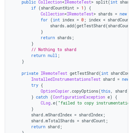
public
Collection
<
IRemoteTest
>
 split
(
int
 shard
if
(
shardCountHint 
>
1
)
{
Collection
<
IRemoteTest
>
 shards 
=
new
A
for
(
int
 index 
=
0
;
 index 
<
 shardCount
                shards
.
add
(
getTestShard
(
shardCount
}
return
 shards
;
}
// Nothing to shard
return
null
;
}
private
IRemoteTest
 getTestShard
(
int
 shardCoun
InstalledInstrumentationsTest
 shard 
=
new
try
{
OptionCopier
.
copyOptions
(
this
,
 shard
);
}
catch
(
ConfigurationException
 e
)
{
CLog
.
e
(
"failed to copy instrumentation
}
        shard
.
mShardIndex 
=
 shardIndex
;
        shard
.
mTotalShards 
=
 shardCount
;
return
 shard
;
}