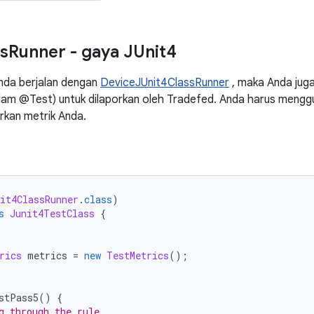
s
Runner - gaya JUnit4
Anda berjalan dengan
DeviceJUnit4ClassRunner
, maka Anda jug
alam @Test) untuk dilaporkan oleh Tradefed. Anda harus mengg
rkan metrik Anda.
it4ClassRunner
.
class
)
s
Junit4TestClass
{
rics
 metrics 
=
new
TestMetrics
();
stPass5
()
{
g through the rule.