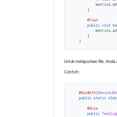
            metrics
.
ad
}
@Test
public
void
 te
            metrics
.
ad
}
}
Untuk melaporkan file, And
Contoh:
@RunWith
(
DeviceJUn
public
static
clas
@Rule
public
TestLog