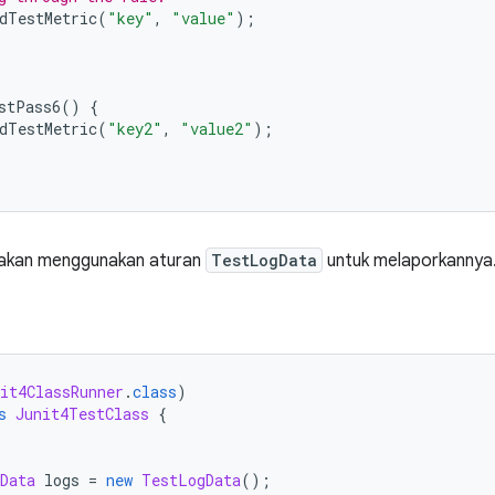
dTestMetric
(
"key"
,
"value"
);
stPass6
()
{
dTestMetric
(
"key2"
,
"value2"
);
a akan menggunakan aturan
TestLogData
untuk melaporkannya
it4ClassRunner
.
class
)
s
Junit4TestClass
{
Data
 logs 
=
new
TestLogData
();