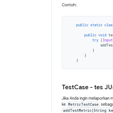
Contoh:
public
static
clas
public
void
 te
try
(
Input
                addTes
}
}
}
Test
Case - tes JU
Jika Anda ingin melaporkan m
ke
MetricTestCase
sebaga
addTestMetric(String k