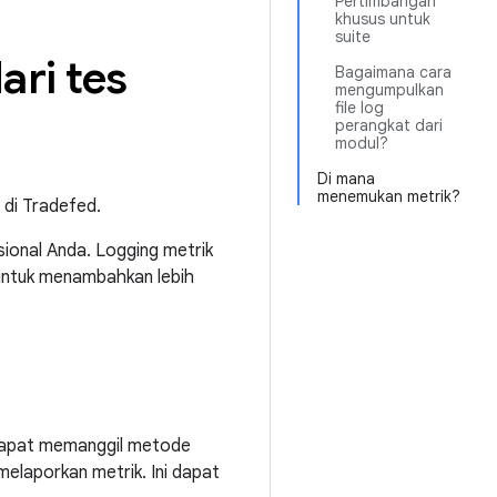
Pertimbangan
khusus untuk
suite
ari tes
Bagaimana cara
mengumpulkan
file log
perangkat dari
modul?
Di mana
menemukan metrik?
 di Tradefed.
ional Anda. Logging metrik
 untuk menambahkan lebih
 dapat memanggil metode
melaporkan metrik. Ini dapat