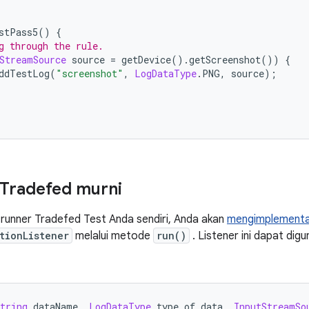
stPass5
()
{
g through the rule.
StreamSource
 source 
=
 getDevice
().
getScreenshot
())
{
ddTestLog
(
"screenshot"
,
LogDataType
.
PNG
,
 source
);
i Tradefed murni
u runner Tradefed Test Anda sendiri, Anda akan
mengimplementa
tionListener
melalui metode
run()
. Listener ini dapat di
tring
 dataName
,
LogDataType
 type of data
,
InputStreamSo