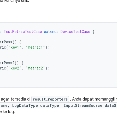
a kuncinya unik.
s
TestMetricTestCase
extends
DeviceTestCase
{
stPass
()
{
ric
(
"key1"
,
"metric1"
);
stPass2
()
{
ric
(
"key2"
,
"metric2"
);
e agar tersedia di
result_reporters
, Anda dapat memanggil
Name, LogDataType dataType, InputStreamSource dataS
e ke log.