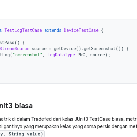
s
TestLogTestCase
extends
DeviceTestCase
{
stPass
()
{
StreamSource
 source 
=
 getDevice
().
getScreenshot
())
{
tLog
(
"screenshot"
,
LogDataType
.
PNG
,
 source
);
nit3 biasa
etrik di dalam Tradefed dari kelas JUnit3 TestCase biasa, metri
i gantinya yang merupakan kelas yang sama persis dengan m
ey, String value)