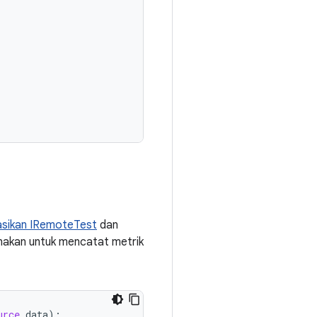
sikan IRemoteTest
dan
gunakan untuk mencatat metrik
urce
 data
);