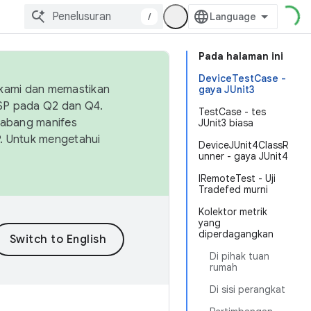
/
Pada halaman ini
DeviceTestCase -
 kami dan memastikan
gaya JUnit3
OSP pada Q2 dan Q4.
TestCase - tes
Cabang manifes
JUnit3 biasa
SP. Untuk mengetahui
DeviceJUnit4ClassR
unner - gaya JUnit4
IRemoteTest - Uji
Tradefed murni
Kolektor metrik
yang
diperdagangkan
Di pihak tuan
rumah
Di sisi perangkat