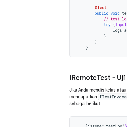
@Test
public
void
 te
// test lo
try
(
Input
                logs
.
a
}
}
}
IRemote
Test - Uj
Jika Anda menulis kelas ata
mendapatkan
ITestInvoca
sebagai berikut:
    listener
.
testLog
(
S