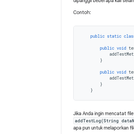
dipanggil beberapa kali selam
Contoh:
public
static
clas
public
void
 te
            addTestMet
}
public
void
 te
            addTestMet
}
}
Jika Anda ingin mencatat fil
addTestLog(String data
apa pun untuk melaporkan fil