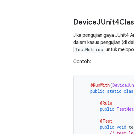
Device
JUnit4Clas
Jika pengujian gaya JUnit4 
dalam kasus pengujian (di d
TestMetrics
untuk melapo
Contoh:
@RunWith
(
DeviceJUn
public
static
clas
@Rule
public
TestMet
@Test
public
void
 te
// test lo