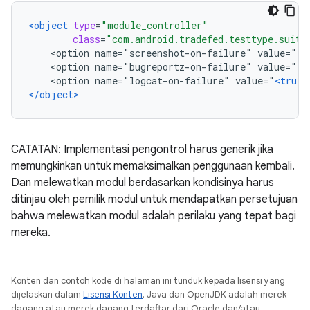
<object
type
=
"module_controller"
class
=
"com.android.tradefed.testtype.suite
    <option name="screenshot-on-failure" value="
<t
    <option name="bugreportz-on-failure" value="
<t
    <option name="logcat-on-failure" value="
<true
</object>
CATATAN: Implementasi pengontrol harus generik jika
memungkinkan untuk memaksimalkan penggunaan kembali.
Dan melewatkan modul berdasarkan kondisinya harus
ditinjau oleh pemilik modul untuk mendapatkan persetujuan
bahwa melewatkan modul adalah perilaku yang tepat bagi
mereka.
Konten dan contoh kode di halaman ini tunduk kepada lisensi yang
dijelaskan dalam
Lisensi Konten
. Java dan OpenJDK adalah merek
dagang atau merek dagang terdaftar dari Oracle dan/atau