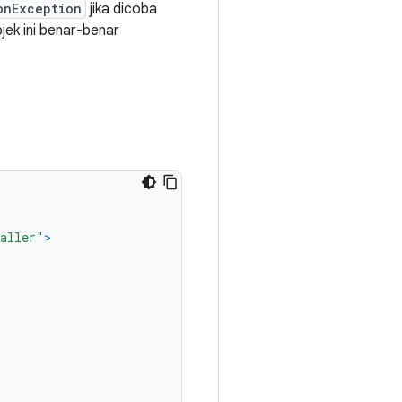
onException
jika dicoba
jek ini benar-benar
taller"
>