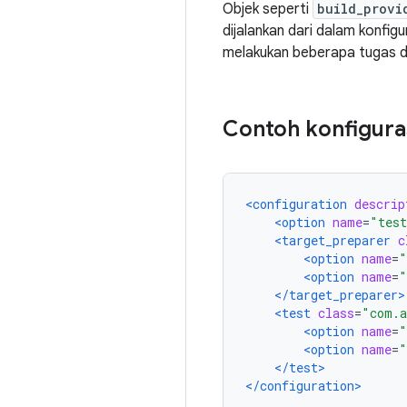
Objek seperti
build_provi
dijalankan dari dalam konfig
melakukan beberapa tugas d
Contoh konfigura
<configuration
descrip
<option
name
=
"test
<target_preparer
c
<option
name
=
"
<option
name
=
"
</target_preparer>
<test
class
=
"com.a
<option
name
=
"
<option
name
=
"
</test>
</configuration>