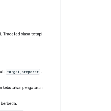
ML Tradefed biasa tetapi
kut:
target_preparer
,
kan kebutuhan pengaturan
 berbeda.