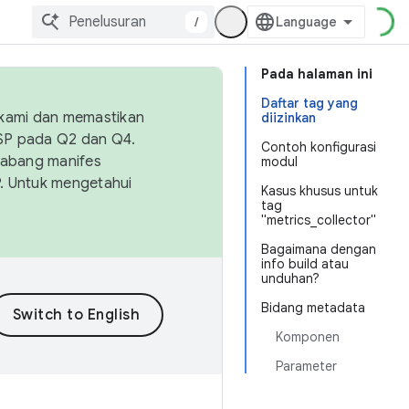
/
Pada halaman ini
Daftar tag yang
 kami dan memastikan
diizinkan
OSP pada Q2 dan Q4.
Contoh konfigurasi
Cabang manifes
modul
SP. Untuk mengetahui
Kasus khusus untuk
tag
"metrics_collector"
Bagaimana dengan
info build atau
unduhan?
Bidang metadata
Komponen
Parameter