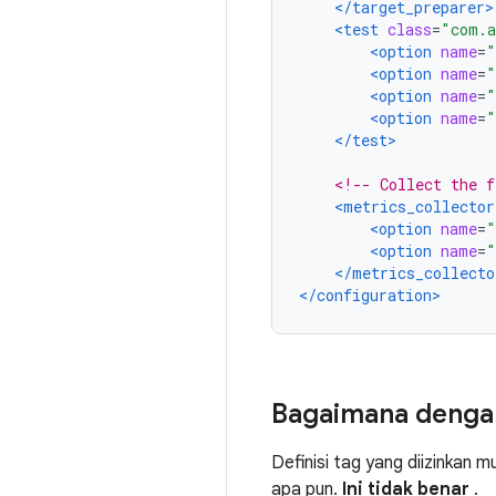
</target_preparer>
<test
class
=
"com.a
<option
name
=
"
<option
name
=
"
<option
name
=
"
<option
name
=
"
</test>
<!-- Collect the f
<metrics_collector
<option
name
=
"
<option
name
=
"
</metrics_collecto
</configuration>
Bagaimana dengan
Definisi tag yang diizinkan
apa pun.
Ini tidak benar
.