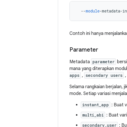
--
module
-
metadata
-
in
Contoh ini hanya menjalank
Parameter
Metadata
parameter
bersi
mana yang diterapkan modul 
apps
,
secondary users
,
Selama rangkaian berjalan, j
mode. Setiap variasi menjal
instant_app
: Buat v
multi_abi
: Buat var
secondary_user
: Bu