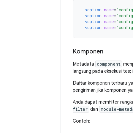
<option
name
=
"config
<option
name
=
"config
<option
name
=
"config
<option
name
=
"config
Komponen
Metadata
component
menje
langsung pada eksekusi tes; 
Daftar komponen terbaru yan
pengiriman jika komponen y
Anda dapat memfilter rangk
filter
dan
module-metad
Contoh: