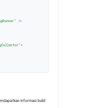
ngRunner"
/>
gCollector"
>
endapatkan informasi build