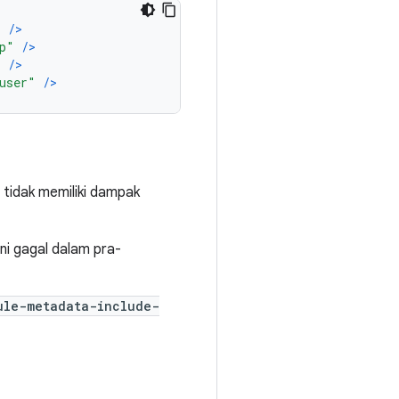
"
/>
p"
/>
"
/>
user"
/>
 tidak memiliki dampak
ini gagal dalam pra-
ule-metadata-include-