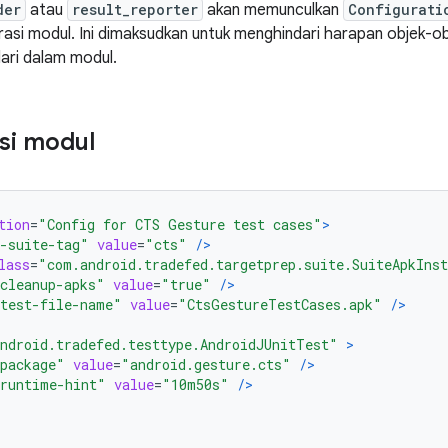
der
atau
result_reporter
akan memunculkan
Configurati
urasi modul. Ini dimaksudkan untuk menghindari harapan objek-ob
ari dalam modul.
si modul
tion
=
"Config for CTS Gesture test cases"
>
-suite-tag"
value
=
"cts"
/>
lass
=
"com.android.tradefed.targetprep.suite.SuiteApkIns
cleanup-apks"
value
=
"true"
/>
test-file-name"
value
=
"CtsGestureTestCases.apk"
/>
ndroid.tradefed.testtype.AndroidJUnitTest"
>
package"
value
=
"android.gesture.cts"
/>
runtime-hint"
value
=
"10m50s"
/>