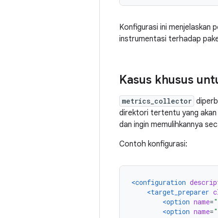
Konfigurasi ini menjelaskan
instrumentasi terhadap pak
Kasus khusus unt
metrics_collector
diperb
direktori tertentu yang akan 
dan ingin memulihkannya se
Contoh konfigurasi:
<configuration
descrip
<target_preparer
c
<option
name
=
"
<option
name
=
"