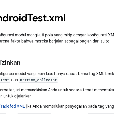
ndroid
Test
.
xml
nfigurasi modul mengikuti pola yang mirip dengan konfigurasi X
ena fakta bahwa mereka berjalan sebagai bagian dari suite.
iizinkan
figurasi modul yang lebih luas hanya dapat berisi tag XML beri
test
dan
metrics_collector
.
t terbatas, ini memungkinkan Anda untuk secara tepat menentu
n untuk dijalankan.
 Tradefed XML
jika Anda memerlukan penyegaran pada tag yang