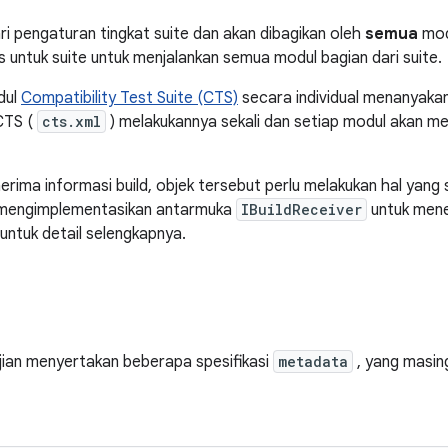
ari pengaturan tingkat suite dan akan dibagikan oleh
semua
modu
 untuk suite untuk menjalankan semua modul bagian dari suite.
dul
Compatibility Test Suite (CTS)
secara individual menanyakan 
 CTS (
cts.xml
) melakukannya sekali dan setiap modul akan men
rima informasi build, objek tersebut perlu melakukan hal yang
: mengimplementasikan antarmuka
IBuildReceiver
untuk men
untuk detail selengkapnya.
jian menyertakan beberapa spesifikasi
metadata
, yang masing