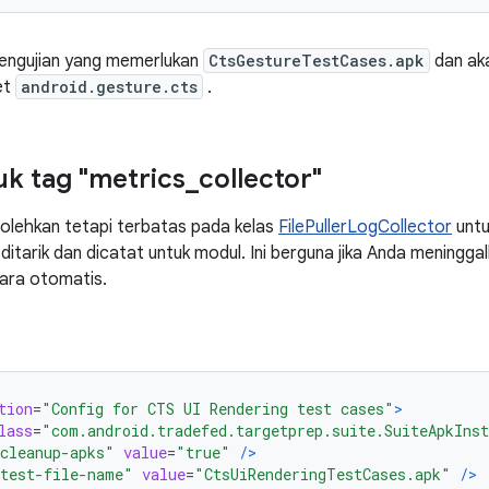
 pengujian yang memerlukan
CtsGestureTestCases.apk
dan ak
et
android.gesture.cts
.
uk tag "metrics
_
collector"
olehkan tetapi terbatas pada kelas
FilePullerLogCollector
untu
ditarik dan dicatat untuk modul. Ini berguna jika Anda meninggal
cara otomatis.
tion
=
"Config for CTS UI Rendering test cases"
>
lass
=
"com.android.tradefed.targetprep.suite.SuiteApkIns
cleanup-apks"
value
=
"true"
/>
test-file-name"
value
=
"CtsUiRenderingTestCases.apk"
/>