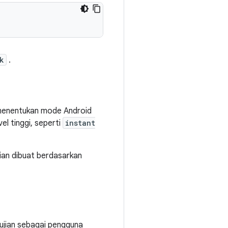
k
.
i menentukan mode Android
l tinggi, seperti
instant
jian dibuat berdasarkan
gujian sebagai pengguna