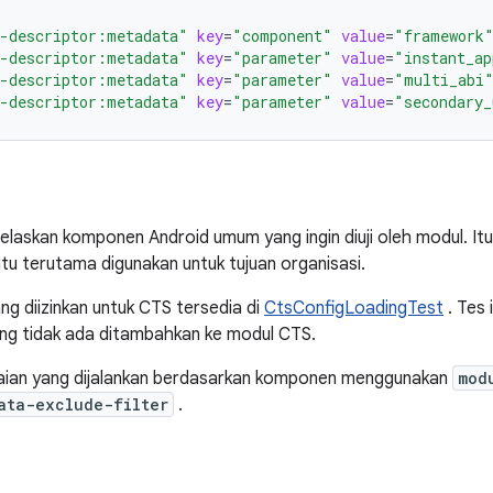
-descriptor:metadata"
key
=
"component"
value
=
"framework
-descriptor:metadata"
key
=
"parameter"
value
=
"instant_ap
-descriptor:metadata"
key
=
"parameter"
value
=
"multi_abi
-descriptor:metadata"
key
=
"parameter"
value
=
"secondary_
laskan komponen Android umum yang ingin diuji oleh modul. Itu
itu terutama digunakan untuk tujuan organisasi.
g diizinkan untuk CTS tersedia di
CtsConfigLoadingTest
. Tes 
ang tidak ada ditambahkan ke modul CTS.
aian yang dijalankan berdasarkan komponen menggunakan
mod
ata-exclude-filter
.