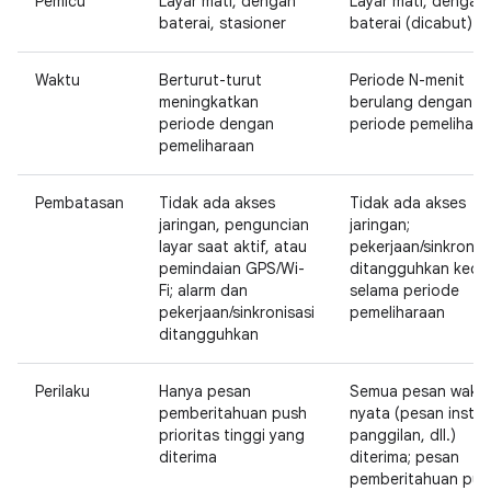
Pemicu
Layar mati, dengan
Layar mati, dengan
baterai, stasioner
baterai (dicabut)
Waktu
Berturut-turut
Periode N-menit
meningkatkan
berulang dengan
periode dengan
periode pemelihara
pemeliharaan
Pembatasan
Tidak ada akses
Tidak ada akses
jaringan, penguncian
jaringan;
layar saat aktif, atau
pekerjaan/sinkronis
pemindaian GPS/Wi-
ditangguhkan kecua
Fi; alarm dan
selama periode
pekerjaan/sinkronisasi
pemeliharaan
ditangguhkan
Perilaku
Hanya pesan
Semua pesan wakt
pemberitahuan push
nyata (pesan instan
prioritas tinggi yang
panggilan, dll.)
diterima
diterima; pesan
pemberitahuan pus