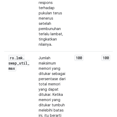
respons
terhadap
pukulan terus
menerus
setelah
pembunuhan
terlalu lambat,
tingkatkan
nilainya.
ro
.
lmk
.
100
100
Jumlah
swap
_
util
_
maksimum
max
memori yang
ditukar sebagai
persentase dari
total memori
yang dapat
ditukar. Ketika
memori yang
ditukar tumbuh
melebihi batas
ini, itu berarti