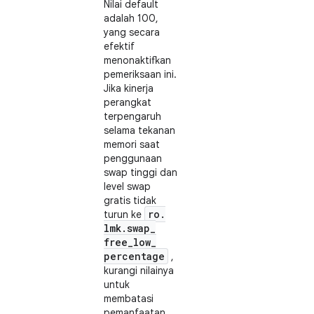
Nilai default
adalah 100,
yang secara
efektif
menonaktifkan
pemeriksaan ini.
Jika kinerja
perangkat
terpengaruh
selama tekanan
memori saat
penggunaan
swap tinggi dan
level swap
gratis tidak
ro
.
turun ke
lmk
.
swap
_
free
_
low
_
percentage
,
kurangi nilainya
untuk
membatasi
pemanfaatan