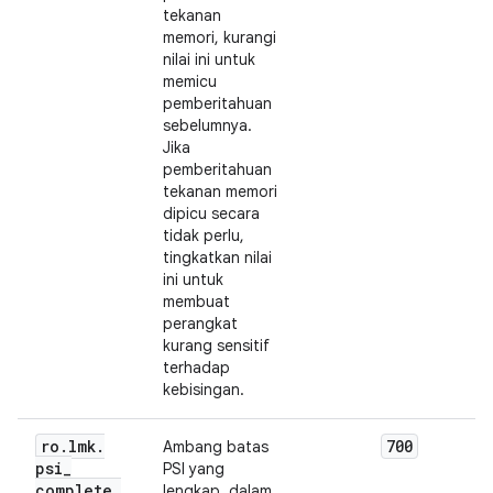
tekanan
memori, kurangi
nilai ini untuk
memicu
pemberitahuan
sebelumnya.
Jika
pemberitahuan
tekanan memori
dipicu secara
tidak perlu,
tingkatkan nilai
ini untuk
membuat
perangkat
kurang sensitif
terhadap
kebisingan.
ro
.
lmk
.
700
Ambang batas
psi
_
PSI yang
complete
_
lengkap, dalam