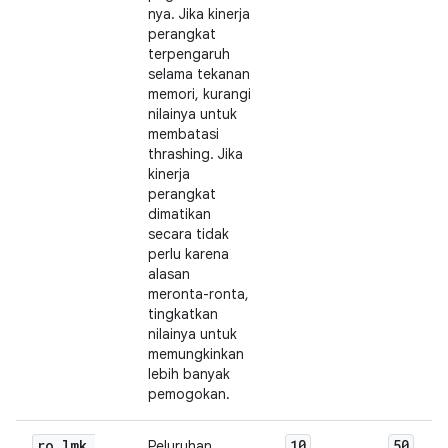
nya. Jika kinerja
perangkat
terpengaruh
selama tekanan
memori, kurangi
nilainya untuk
membatasi
thrashing. Jika
kinerja
perangkat
dimatikan
secara tidak
perlu karena
alasan
meronta-ronta,
tingkatkan
nilainya untuk
memungkinkan
lebih banyak
pemogokan.
ro
.
lmk
.
10
50
Peluruhan