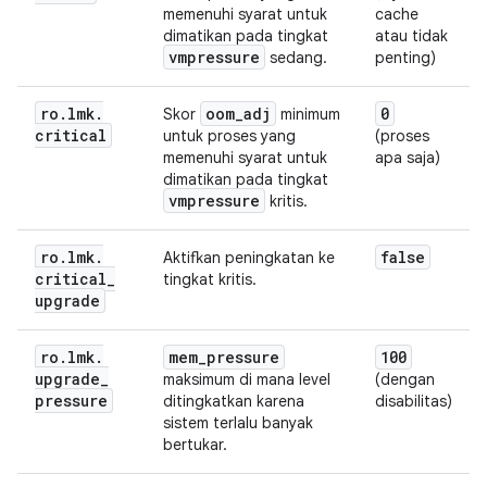
memenuhi syarat untuk
cache
dimatikan pada tingkat
atau tidak
vmpressure
sedang.
penting)
ro
.
lmk
.
oom
_
adj
0
Skor
minimum
critical
untuk proses yang
(proses
memenuhi syarat untuk
apa saja)
dimatikan pada tingkat
vmpressure
kritis.
ro
.
lmk
.
false
Aktifkan peningkatan ke
critical
_
tingkat kritis.
upgrade
ro
.
lmk
.
mem
_
pressure
100
upgrade
_
maksimum di mana level
(dengan
pressure
ditingkatkan karena
disabilitas)
sistem terlalu banyak
bertukar.