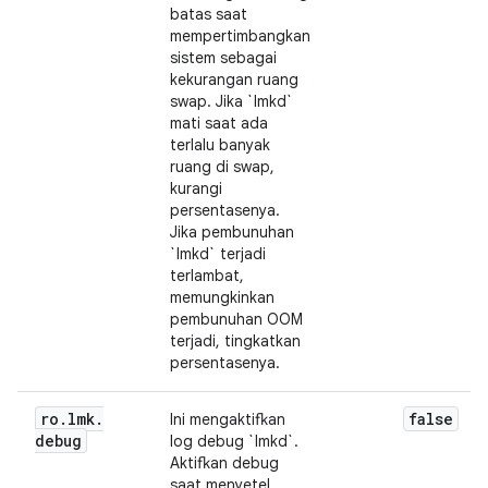
batas saat
mempertimbangkan
sistem sebagai
kekurangan ruang
swap. Jika `lmkd`
mati saat ada
terlalu banyak
ruang di swap,
kurangi
persentasenya.
Jika pembunuhan
`lmkd` terjadi
terlambat,
memungkinkan
pembunuhan OOM
terjadi, tingkatkan
persentasenya.
ro
.
lmk
.
false
Ini mengaktifkan
debug
log debug `lmkd`.
Aktifkan debug
saat menyetel.