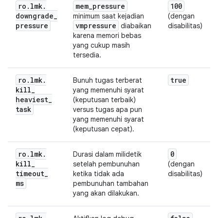
ro
.
lmk
.
mem
_
pressure
100
downgrade
_
minimum saat kejadian
(dengan
pressure
vmpressure
diabaikan
disabilitas)
karena memori bebas
yang cukup masih
tersedia.
ro
.
lmk
.
true
Bunuh tugas terberat
kill
_
yang memenuhi syarat
heaviest
_
(keputusan terbaik)
task
versus tugas apa pun
yang memenuhi syarat
(keputusan cepat).
ro
.
lmk
.
0
Durasi dalam milidetik
kill
_
setelah pembunuhan
(dengan
timeout
_
ketika tidak ada
disabilitas)
ms
pembunuhan tambahan
yang akan dilakukan.