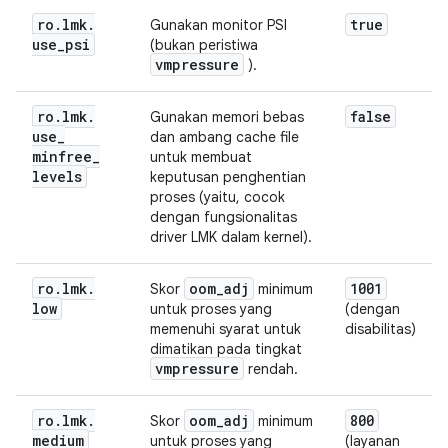
ro
.
lmk
.
true
Gunakan monitor PSI
use
_
psi
(bukan peristiwa
vmpressure
).
ro
.
lmk
.
false
Gunakan memori bebas
use
_
dan ambang cache file
minfree
_
untuk membuat
levels
keputusan penghentian
proses (yaitu, cocok
dengan fungsionalitas
driver LMK dalam kernel).
ro
.
lmk
.
oom
_
adj
1001
Skor
minimum
low
untuk proses yang
(dengan
memenuhi syarat untuk
disabilitas)
dimatikan pada tingkat
vmpressure
rendah.
ro
.
lmk
.
oom
_
adj
800
Skor
minimum
medium
untuk proses yang
(layanan