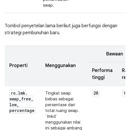
swap.
Tombol penyetelan lama berikut juga berfungsi dengan
strategi pembunuhan baru.
Bawaan
Properti
Menggunakan
Performa
RA
tinggi
ren
ro
.
lmk
.
20
10
Tingkat swap
swap
_
free
_
bebas sebagai
low
_
persentase dari
percentage
total ruang swap.
`lmkd`
menggunakan nilai
ini sebagai ambang