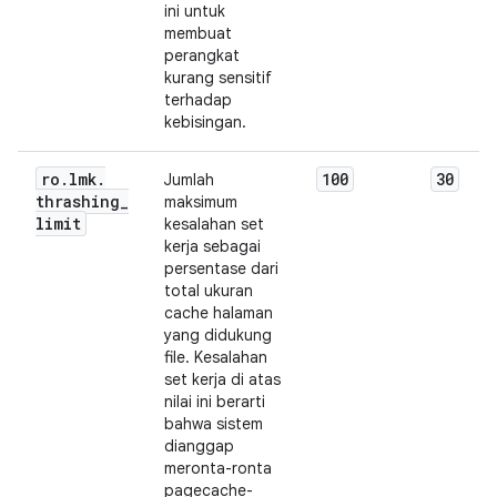
ini untuk
membuat
perangkat
kurang sensitif
terhadap
kebisingan.
ro
.
lmk
.
100
30
Jumlah
thrashing
_
maksimum
limit
kesalahan set
kerja sebagai
persentase dari
total ukuran
cache halaman
yang didukung
file. Kesalahan
set kerja di atas
nilai ini berarti
bahwa sistem
dianggap
meronta-ronta
pagecache-