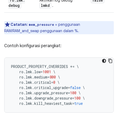
ro
.
lmk
.
false
Aktifkan log debug
debug
lmkd
.
Catatan:
= penggunaan
mem_pressure
RAM/RAM_and_swap penggunaan dalam %.
Contoh konfigurasi perangkat:
PRODUCT_PROPERTY_OVERRIDES 
+=
\
    ro
.
lmk
.
low
=
1001
\
    ro
.
lmk
.
medium
=
800
\
    ro
.
lmk
.
critical
=
0
\
    ro
.
lmk
.
critical_upgrade
=
false
\
    ro
.
lmk
.
upgrade_pressure
=
100
\
    ro
.
lmk
.
downgrade_pressure
=
100
\
    ro
.
lmk
.
kill_heaviest_task
=
true