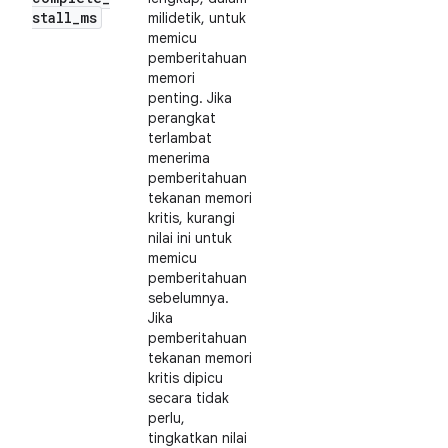
stall
_
ms
milidetik, untuk
memicu
pemberitahuan
memori
penting. Jika
perangkat
terlambat
menerima
pemberitahuan
tekanan memori
kritis, kurangi
nilai ini untuk
memicu
pemberitahuan
sebelumnya.
Jika
pemberitahuan
tekanan memori
kritis dipicu
secara tidak
perlu,
tingkatkan nilai