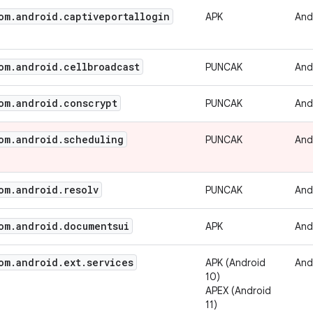
om
.
android
.
captiveportallogin
APK
And
om
.
android
.
cellbroadcast
PUNCAK
And
om
.
android
.
conscrypt
PUNCAK
And
om
.
android
.
scheduling
PUNCAK
And
om
.
android
.
resolv
PUNCAK
And
om
.
android
.
documentsui
APK
And
om
.
android
.
ext
.
services
APK (Android
And
10)
APEX (Android
11)