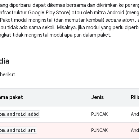
g diperbarui dapat dikemas bersama dan dikirimkan ke perang
nfrastruktur Google Play Store) atau oleh mitra Android (me
. Paket modul menginstal (dan memutar kembali)
secara atom
, 
tau tidak ada sama sekali. Misalnya, jika modul yang perlu diperb
ngkat tidak menginstal modul apa pun dalam paket.
dia
berikut.
ama paket
Jenis
Ril
om
.
android
.
adbd
PUNCAK
And
om
.
android
.
art
PUNCAK
And