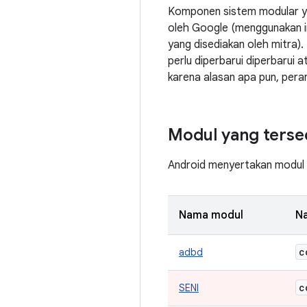
Komponen sistem modular yan
oleh Google (menggunakan i
yang disediakan oleh mitra)
perlu diperbarui diperbarui a
karena alasan apa pun, pera
Modul yang terse
Android menyertakan modul 
Nama modul
N
c
adbd
c
SENI