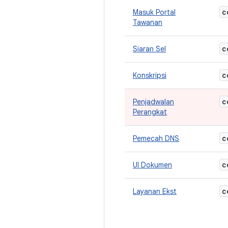
c
Masuk Portal
Tawanan
c
Siaran Sel
c
Konskripsi
c
Penjadwalan
Perangkat
c
Pemecah DNS
c
UI Dokumen
c
Layanan Ekst