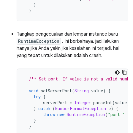
}
}
Tangkap pengecualian dan lempar instance baru
RuntimeException
. Ini berbahaya, jadi lakukan
hanya jika Anda yakin jika kesalahan ini terjadi, hal
yang tepat untuk dilakukan adalah crash.
/** Set port. If value is not a valid numbe
void
 setServerPort
(
String
 value
)
{
try
{
        serverPort 
=
Integer
.
parseInt
(
value
);
}
catch
(
NumberFormatException
 e
)
{
throw
new
RuntimeException
(
"port "
+
 
}
}