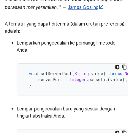
perasaan menyeramkan.
" —
James Gosling
Alternatif yang dapat diterima (dalam urutan preferensi)
adalah:
Lemparkan pengecualian ke pemanggil metode
Anda.
void
 setServerPort
(
String
 value
)
throws
Num
      serverPort 
=
Integer
.
parseInt
(
value
);
}
Lempar pengecualian baru yang sesuai dengan
tingkat abstraksi Anda.