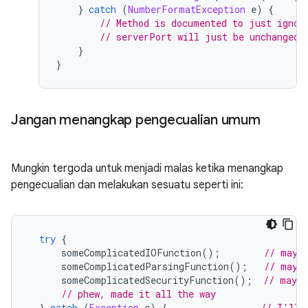
}
catch
(
NumberFormatException
 e
)
{
// Method is documented to just ignor
// serverPort will just be unchanged.
}
}
Jangan menangkap pengecualian umum
Mungkin tergoda untuk menjadi malas ketika menangkap
pengecualian dan melakukan sesuatu seperti ini:
try
{
      someComplicatedIOFunction
();
// may 
      someComplicatedParsingFunction
();
// may 
      someComplicatedSecurityFunction
();
// may t
// phew, made it all the way
}
catch
(
Exception
 e
)
{
// I'll 