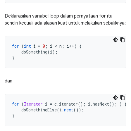
Deklarasikan variabel loop dalam pernyataan for itu
sendiri kecuali ada alasan kuat untuk melakukan sebaliknya:
for
(
int
 i 
=
0
;
 i 
<
 n
;
 i
++)
{
    doSomething
(
i
);
}
dan
for
(
Iterator
 i 
=
 c
.
iterator
();
 i
.
hasNext
();
)
{
    doSomethingElse
(
i
.
next
());
}