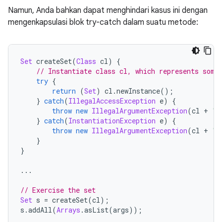
Namun, Anda bahkan dapat menghindari kasus ini dengan
mengenkapsulasi blok try-catch dalam suatu metode:
Set
 createSet
(
Class
 cl
)
{
// Instantiate class cl, which represents some
try
{
return
(
Set
)
 cl
.
newInstance
();
}
catch
(
IllegalAccessException
 e
)
{
throw
new
IllegalArgumentException
(
cl 
+
" 
}
catch
(
InstantiationException
 e
)
{
throw
new
IllegalArgumentException
(
cl 
+
" 
}
}
...
// Exercise the set
Set
 s 
=
 createSet
(
cl
);
s
.
addAll
(
Arrays
.
asList
(
args
));