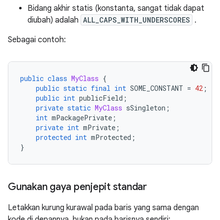
Bidang akhir statis (konstanta, sangat tidak dapat
diubah) adalah
ALL_CAPS_WITH_UNDERSCORES
.
Sebagai contoh:
public
class
MyClass
{
public
static
final
int
 SOME_CONSTANT 
=
42
;
public
int
 publicField
;
private
static
MyClass
 sSingleton
;
int
 mPackagePrivate
;
private
int
 mPrivate
;
protected
int
 mProtected
;
}
Gunakan gaya penjepit standar
Letakkan kurung kurawal pada baris yang sama dengan
kode di depannya, bukan pada barisnya sendiri: