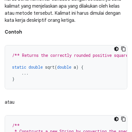
kalimat yang menjelaskan apa yang dilakukan oleh kelas
atau metode tersebut. Kalimat ini harus dimulai dengan
kata kerja deskriptif orang ketiga.
Contoh
/** Returns the correctly rounded positive square 
static
double
 sqrt
(
double
 a
)
{
...
}
atau
/**
 * Constructs a new String by converting the speci