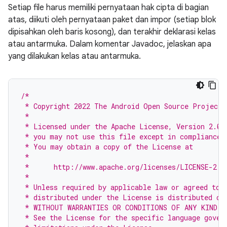
Setiap file harus memiliki pernyataan hak cipta di bagian
atas, diikuti oleh pernyataan paket dan impor (setiap blok
dipisahkan oleh baris kosong), dan terakhir deklarasi kelas
atau antarmuka. Dalam komentar Javadoc, jelaskan apa
yang dilakukan kelas atau antarmuka.
/*
 * Copyright 2022 The Android Open Source Project
 *
 * Licensed under the Apache License, Version 2.0 
 * you may not use this file except in compliance 
 * You may obtain a copy of the License at
 *
 *      http://www.apache.org/licenses/LICENSE-2.0
 *
 * Unless required by applicable law or agreed to 
 * distributed under the License is distributed on
 * WITHOUT WARRANTIES OR CONDITIONS OF ANY KIND, 
 * See the License for the specific language gover