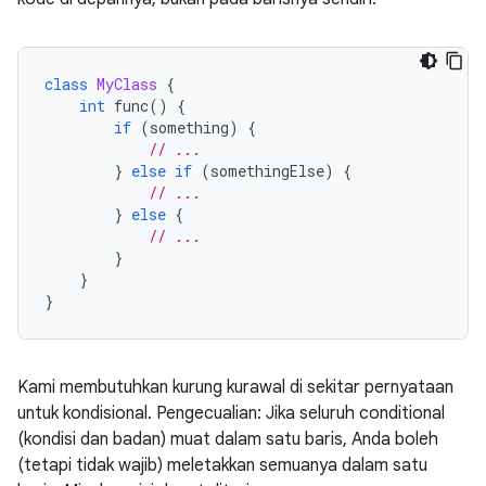
class
MyClass
{
int
 func
()
{
if
(
something
)
{
// ...
}
else
if
(
somethingElse
)
{
// ...
}
else
{
// ...
}
}
}
Kami membutuhkan kurung kurawal di sekitar pernyataan
untuk kondisional. Pengecualian: Jika seluruh conditional
(kondisi dan badan) muat dalam satu baris, Anda boleh
(tetapi tidak wajib) meletakkan semuanya dalam satu