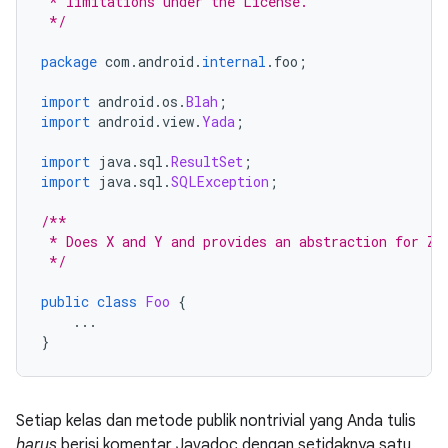
 * limitations under the License.
 */
package
 com
.
android
.
internal
.
foo
;
import
 android
.
os
.
Blah
;
import
 android
.
view
.
Yada
;
import
 java
.
sql
.
ResultSet
;
import
 java
.
sql
.
SQLException
;
/**
 * Does X and Y and provides an abstraction for Z.
 */
public
class
Foo
{
...
}
Setiap kelas dan metode publik nontrivial yang Anda tulis
harus
berisi komentar Javadoc dengan setidaknya satu