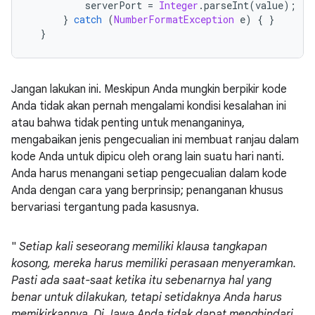
          serverPort 
=
Integer
.
parseInt
(
value
);
}
catch
(
NumberFormatException
 e
)
{
}
}
Jangan lakukan ini. Meskipun Anda mungkin berpikir kode
Anda tidak akan pernah mengalami kondisi kesalahan ini
atau bahwa tidak penting untuk menanganinya,
mengabaikan jenis pengecualian ini membuat ranjau dalam
kode Anda untuk dipicu oleh orang lain suatu hari nanti.
Anda harus menangani setiap pengecualian dalam kode
Anda dengan cara yang berprinsip; penanganan khusus
bervariasi tergantung pada kasusnya.
"
Setiap kali seseorang memiliki klausa tangkapan
kosong, mereka harus memiliki perasaan menyeramkan.
Pasti ada saat-saat ketika itu sebenarnya hal yang
benar untuk dilakukan, tetapi setidaknya Anda harus
memikirkannya. Di Jawa Anda tidak dapat menghindari