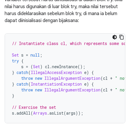
nilai harus digunakan di luar blok try, maka nilai tersebut
harus dideklarasikan sebelum blok try, di mana ia belum
dapat diinisialisasi dengan bijaksana:
// Instantiate class cl, which represents some sor
Set
 s 
=
null
;
try
{
    s 
=
(
Set
)
 cl
.
newInstance
();
}
catch
(
IllegalAccessException
 e
)
{
throw
new
IllegalArgumentException
(
cl 
+
" not 
}
catch
(
InstantiationException
 e
)
{
throw
new
IllegalArgumentException
(
cl 
+
" not 
}
// Exercise the set
s
.
addAll
(
Arrays
.
asList
(
args
));