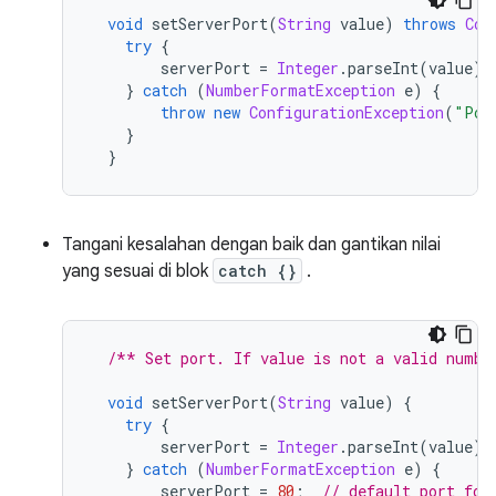
void
 setServerPort
(
String
 value
)
throws
Con
try
{
        serverPort 
=
Integer
.
parseInt
(
value
);
}
catch
(
NumberFormatException
 e
)
{
throw
new
ConfigurationException
(
"Por
}
}
Tangani kesalahan dengan baik dan gantikan nilai
yang sesuai di blok
catch {}
.
/** Set port. If value is not a valid numbe
void
 setServerPort
(
String
 value
)
{
try
{
        serverPort 
=
Integer
.
parseInt
(
value
);
}
catch
(
NumberFormatException
 e
)
{
        serverPort 
=
80
;
// default port for