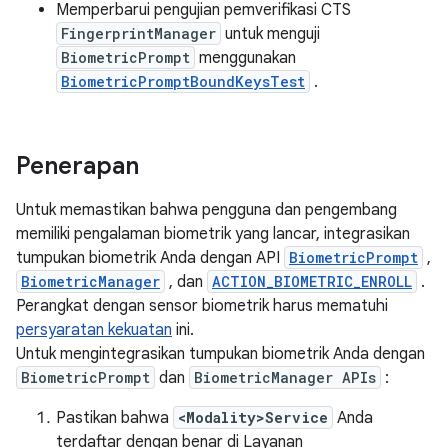
Memperbarui pengujian pemverifikasi CTS
FingerprintManager
untuk menguji
BiometricPrompt
menggunakan
BiometricPromptBoundKeysTest
.
Penerapan
Untuk memastikan bahwa pengguna dan pengembang
memiliki pengalaman biometrik yang lancar, integrasikan
tumpukan biometrik Anda dengan API
BiometricPrompt
,
BiometricManager
, dan
ACTION_BIOMETRIC_ENROLL
.
Perangkat dengan sensor biometrik harus mematuhi
persyaratan kekuatan
ini.
Untuk mengintegrasikan tumpukan biometrik Anda dengan
BiometricPrompt
dan
BiometricManager APIs
:
Pastikan bahwa
<Modality>Service
Anda
terdaftar dengan benar di Layanan