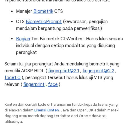
Implementasi biometrik Anda harus lulus tes berikut:
Manajer
Biometrik
CTS
CTS
BiometricPrompt
(kewarasan, pengujian
mendalam bergantung pada pemverifikasi)
Bagian
Tes Biometrik CtsVerifier : Harus lulus secara
individual dengan setiap modalitas yang didukung
perangkat
Selain itu, jika perangkat Anda mendukung biometrik yang
memiliki AOSP HIDL (
fingerprint@2.1
,
fingerprint@2.2
,
face1.0
), perangkat tersebut harus lulus uji VTS yang
relevan (
fingerprint
,
face
)
Konten dan contoh kode di halaman ini tunduk kepada lisensi yang
dijelaskan dalam
Lisensi Konten
. Java dan OpenJDK adalah merek
dagang atau merek dagang terdaftar dari Oracle dan/atau
afiliasinya.