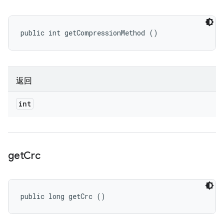
public int getCompressionMethod ()
返回
int
get
Crc
public long getCrc ()