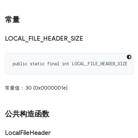
常量
LOCAL
_
FILE
_
HEADER
_
SIZE
public static final int LOCAL_FILE_HEADER_SIZE
常量值： 30 (0x0000001e)
公共构造函数
Local
File
Header