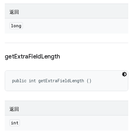
返回
long
get
Extra
Field
Length
public int getExtraFieldLength ()
返回
int