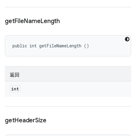
get
File
Name
Length
public int getFileNameLength ()
返回
int
get
Header
Size