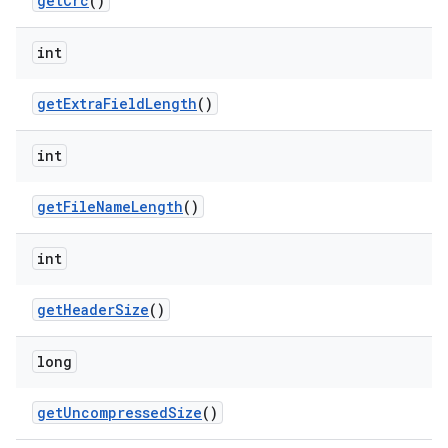
get
Crc
()
int
get
Extra
Field
Length
()
int
get
File
Name
Length
()
int
get
Header
Size
()
long
get
Uncompressed
Size
()