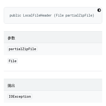
public LocalFileHeader (File partialZipFile)
参数
partial
Zip
File
File
抛出
IOException