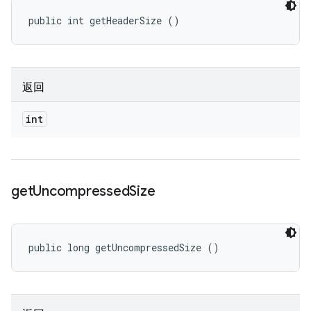
public int getHeaderSize ()
返回
int
get
Uncompressed
Size
public long getUncompressedSize ()