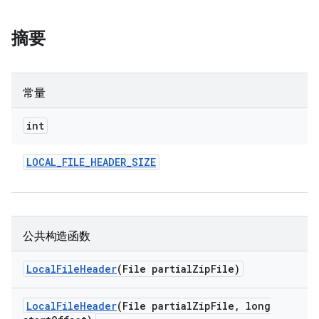
摘要
常量
int
LOCAL
_
FILE
_
HEADER
_
SIZE
公共构造函数
Local
File
Header
(File partial
Zip
File)
Local
File
Header
(File partial
Zip
File
,
long