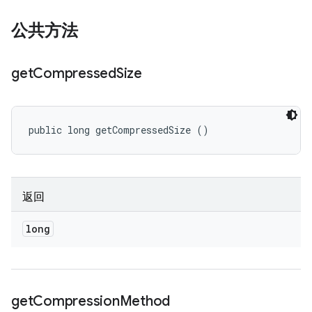
公共方法
get
Compressed
Size
public long getCompressedSize ()
返回
long
get
Compression
Method