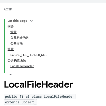
AOSP
On this page
摘要
常量
公共构造函数
公共方法
常量
LOCAL_FILE_HEADER_SIZE
公共构造函数
LocalFileHeader
Local
File
Header
public final class LocalFileHeader
extends Object