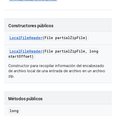
Constructores públicos
Local
File
Header
(File partial
Zip
File)
Local
File
Header
(File partial
Zip
File
,
long
start
Offset)
Constructor para recopilar información del encabezado
de archivo local de una entrada de archivo en un archivo
zip.
Métodos públicos
long