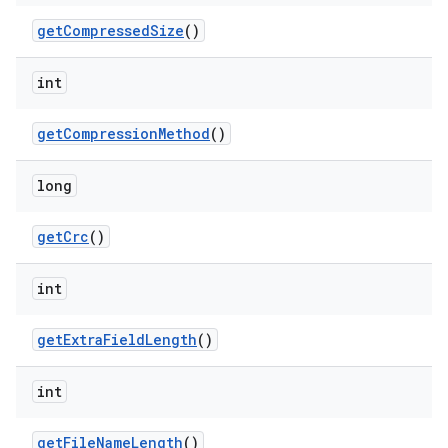
get
Compressed
Size
()
int
get
Compression
Method
()
long
get
Crc
()
int
get
Extra
Field
Length
()
int
get
File
Name
Length
()