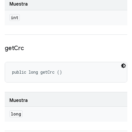
Muestra
int
get
Crc
public long getCrc ()
Muestra
long