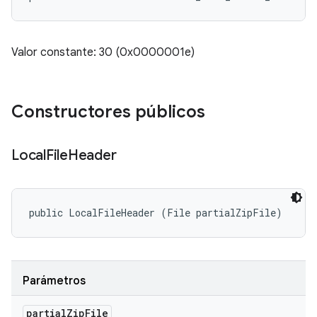
Valor constante: 30 (0x0000001e)
Constructores públicos
Local
File
Header
public LocalFileHeader (File partialZipFile)
Parámetros
partial
Zip
File