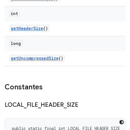
int
get
Header
Size
()
long
get
Uncompressed
Size
()
Constantes
LOCAL
_
FILE
_
HEADER
_
SIZE
public static final int LOCAL_FILE_HEADER_SIZE