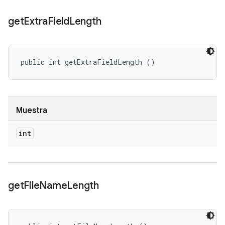
get
Extra
Field
Length
public int getExtraFieldLength ()
Muestra
int
get
File
Name
Length