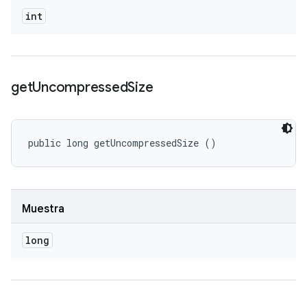
int
get
Uncompressed
Size
public long getUncompressedSize ()
Muestra
long