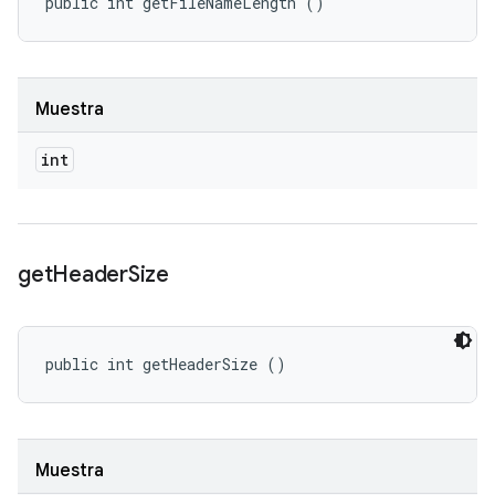
public int getFileNameLength ()
Muestra
int
get
Header
Size
public int getHeaderSize ()
Muestra