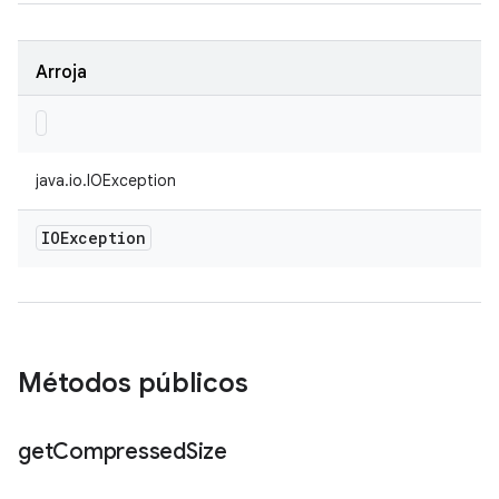
Arroja
java.io.IOException
IOException
Métodos públicos
get
Compressed
Size