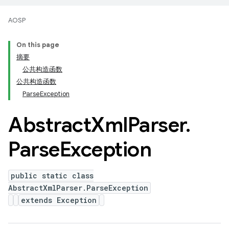
AOSP
On this page
摘要
公共构造函数
公共构造函数
ParseException
Abstract
Xml
Parser
.
Parse
Exception
public static class
AbstractXmlParser.ParseException
extends Exception