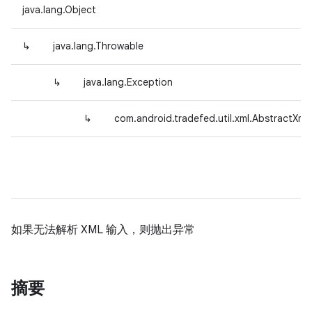
java.lang.Object
↳
java.lang.Throwable
↳
java.lang.Exception
↳
com.android.tradefed.util.xml.AbstractXml
如果无法解析 XML 输入，则抛出异常
摘要