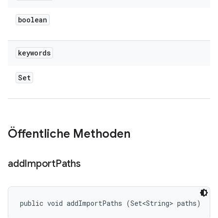
boolean
keywords
Set
Öffentliche Methoden
add
Import
Paths
public void addImportPaths (Set<String> paths)