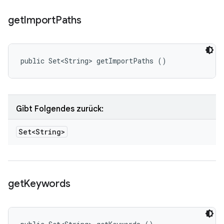
get
Import
Paths
public Set<String> getImportPaths ()
Gibt Folgendes zurück:
Set<String>
get
Keywords