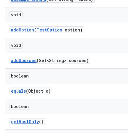
void
add
Option
(
Test
Option
option)
void
add
Sources
(Set<String> sources)
boolean
equals
(Object o)
boolean
get
Host
Only
()