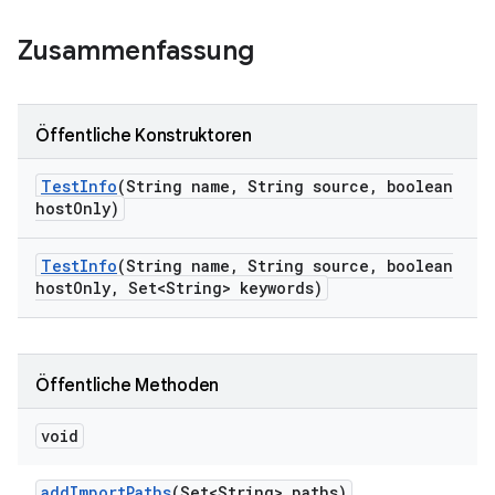
Zusammenfassung
Öffentliche Konstruktoren
Test
Info
(String name
,
String source
,
boolean
host
Only)
Test
Info
(String name
,
String source
,
boolean
host
Only
,
Set<String> keywords)
Öffentliche Methoden
void
add
Import
Paths
(Set<String> paths)