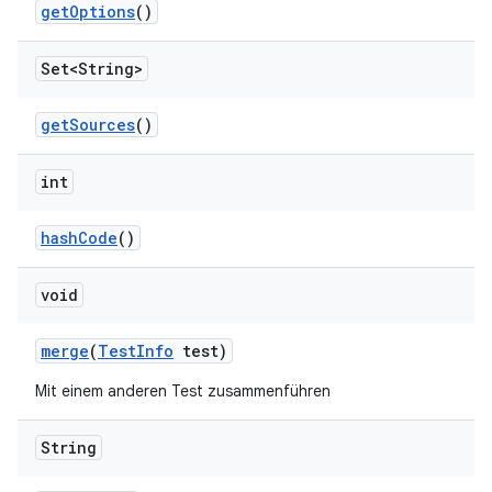
get
Options
()
Set<String>
get
Sources
()
int
hash
Code
()
void
merge
(
Test
Info
test)
Mit einem anderen Test zusammenführen
String