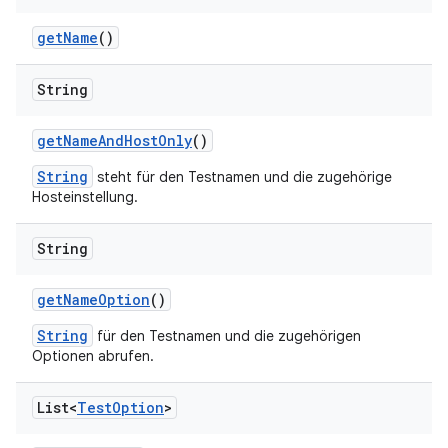
get
Name
()
String
get
Name
And
Host
Only
()
String
steht für den Testnamen und die zugehörige
Hosteinstellung.
String
get
Name
Option
()
String
für den Testnamen und die zugehörigen
Optionen abrufen.
List<
Test
Option
>