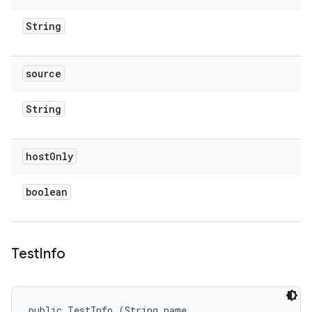
String
source
String
host
Only
boolean
Test
Info
public TestInfo (String name, 
