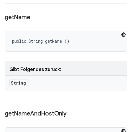
get
Name
public String getName ()
Gibt Folgendes zurück:
String
get
Name
And
Host
Only