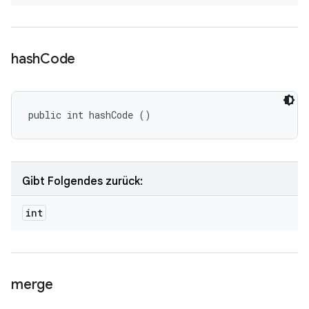
hash
Code
public int hashCode ()
Gibt Folgendes zurück:
int
merge