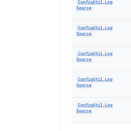
Config
Util
.
Log
Source
Config
Util
.
Log
Source
Config
Util
.
Log
Source
Config
Util
.
Log
Source
Config
Util
.
Log
Source