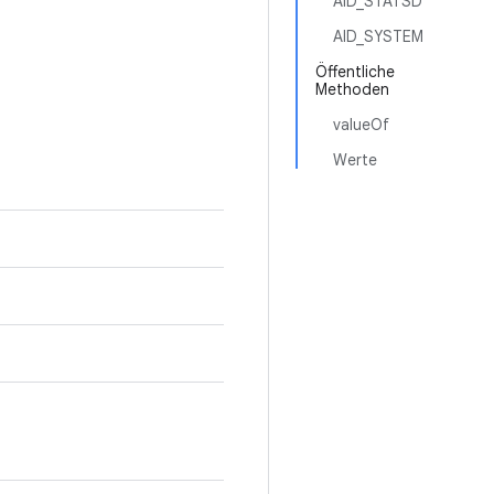
AID_STATSD
AID_SYSTEM
Öffentliche
Methoden
valueOf
Werte