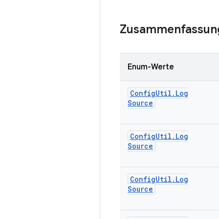
Zusammenfassun
Enum-Werte
Config
Util
.
Log
Source
Config
Util
.
Log
Source
Config
Util
.
Log
Source