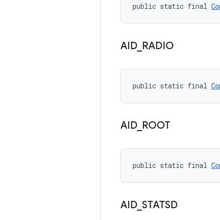
public static final 
Co
AID
_
RADIO
public static final 
Co
AID
_
ROOT
public static final 
Co
AID
_
STATSD