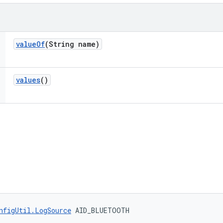
value
Of
(String name)
values
()
nfigUtil.LogSource
 AID_BLUETOOTH