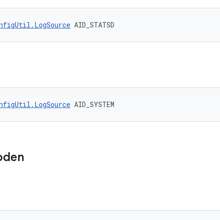
nfigUtil.LogSource
 AID_STATSD
nfigUtil.LogSource
 AID_SYSTEM
oden