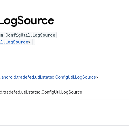
Log
Source
um ConfigUtil.LogSource
il.LogSource
>
.android.tradefed.util.statsd.ConfigUtil.LogSource
>
.tradefed.util.statsd.ConfigUtil.LogSource