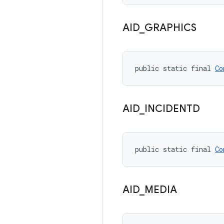
AID
_
GRAPHICS
public static final 
Co
AID
_
INCIDENTD
public static final 
Co
AID
_
MEDIA