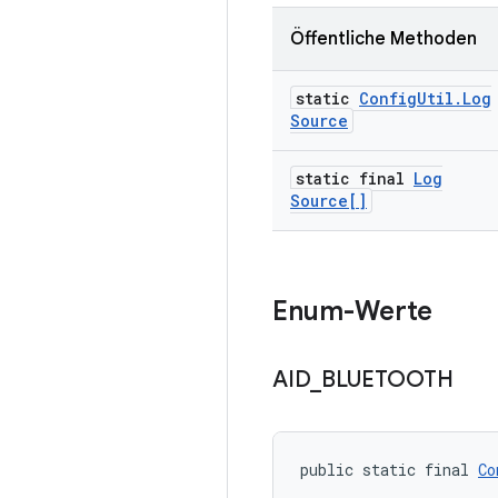
Öffentliche Methoden
static
Config
Util
.
Log
Source
static final
Log
Source[]
Enum-Werte
AID
_
BLUETOOTH
public static final 
Co