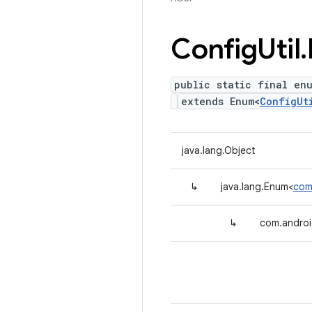
Config
Util
.
public static final en
extends Enum<
ConfigUt
java.lang.Object
↳
java.lang.Enum<
com
↳
com.android