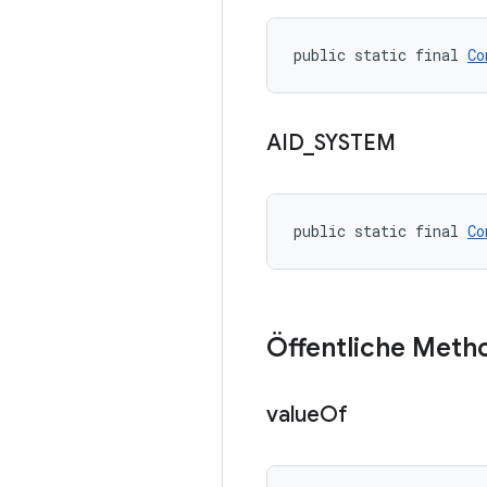
public static final 
Co
AID
_
SYSTEM
public static final 
Co
Öffentliche Meth
value
Of