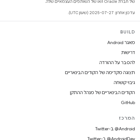
של חברת Oracle ו/או של השותפים העצמאיים שלה.
עדכון אחרון: 2025-07-27 (שעון UTC).
BUILD
מאגר Android
דרישות
להסבר על ההורדה
תצוגה מקדימה של הקודים הבינאריים
גיבוי קושחה
הקודים הבינאריים של מנהל ההתקן
GitHub
המרכז
‎@Android ב-Twitter
‎@AndroidDev ב-Twitter