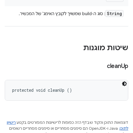
String
: סוג ה-build שמשויך לקובץ האימג' של המכשיר.
שיטות מוגנות
clean
Up
protected void cleanUp ()
דוגמאות התוכן והקוד שבדף הזה כפופות לרישיונות המפורטים בקטע
רישיון
לתוכן
.‏ Java ו-OpenJDK הם סימנים מסחריים או סימנים מסחריים רשומים