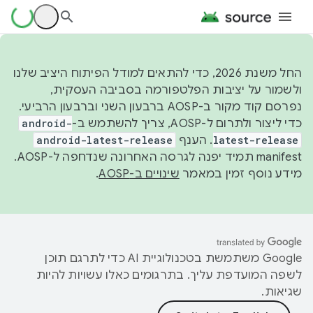
החל משנת 2026, כדי להתאים למודל הפיתוח היציב שלנו
ולשמור על יציבות הפלטפורמה בסביבה העסקית,
נפרסם קוד מקור ב-AOSP ברבעון השני וברבעון הרביעי.
כדי ליצור ולתרום ל-AOSP, צריך להשתמש ב-
android-
latest-release
. הענף
android-latest-release
manifest תמיד יפנה לגרסה האחרונה שנדחפה ל-AOSP.
מידע נוסף זמין במאמר
שינויים ב-AOSP
.
‫Google משתמשת בטכנולוגיית AI כדי לתרגם תוכן
לשפה המועדפת עליך. בתרגומים כאלו עשויות להיות
שגיאות.