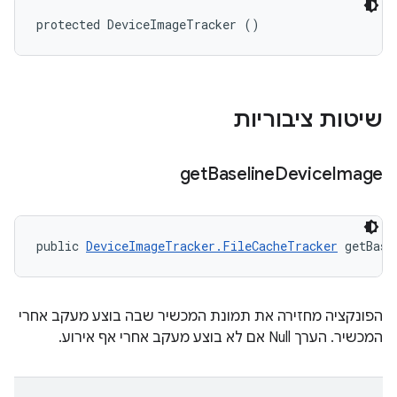
protected DeviceImageTracker ()
שיטות ציבוריות
get
Baseline
Device
Image
public 
DeviceImageTracker.FileCacheTracker
 getBase
הפונקציה מחזירה את תמונת המכשיר שבה בוצע מעקב אחרי
המכשיר. הערך Null אם לא בוצע מעקב אחרי אף אירוע.