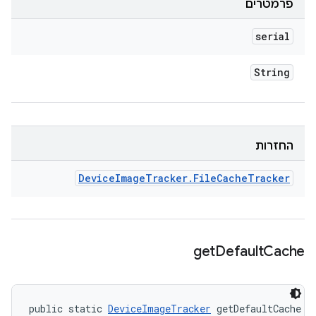
פרמטרים
serial
String
החזרות
Device
Image
Tracker
.
File
Cache
Tracker
get
Default
Cache
public static 
DeviceImageTracker
 getDefaultCache (