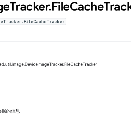
ge
Tracker
.
File
Cache
Trac
geTracker.FileCacheTracker
ed.util.image.DeviceImageTracker.FileCacheTracker
数据的信息