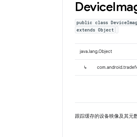
Device
Ima
public class DeviceIma
extends Object
java.lang.Object
↳
com.android.tradef
跟踪缓存的设备映像及其元