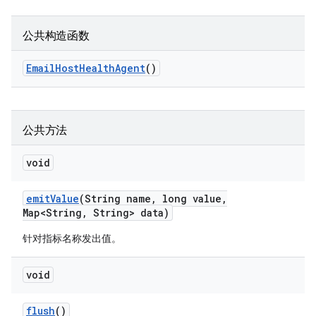
公共构造函数
Email
Host
Health
Agent
()
公共方法
void
emit
Value
(String name
,
long value
,
Map<String
,
String> data)
针对指标名称发出值。
void
flush
()