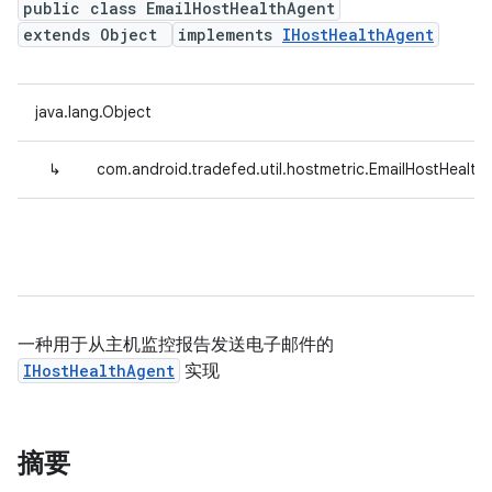
public class EmailHostHealthAgent
extends Object
implements
IHostHealthAgent
java.lang.Object
↳
com.android.tradefed.util.hostmetric.EmailHostHealth
一种用于从主机监控报告发送电子邮件的
IHostHealthAgent
实现
摘要