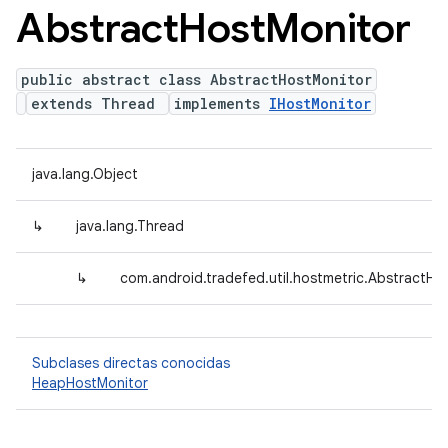
Abstract
Host
Monitor
public abstract class AbstractHostMonitor
extends Thread
implements
IHostMonitor
java.lang.Object
↳
java.lang.Thread
↳
com.android.tradefed.util.hostmetric.AbstractHo
Subclases directas conocidas
HeapHostMonitor