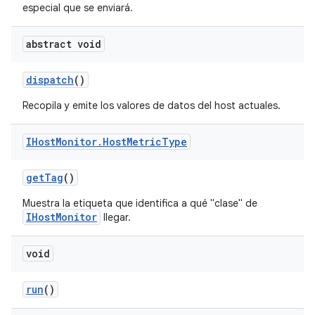
especial que se enviará.
abstract void
dispatch
()
Recopila y emite los valores de datos del host actuales.
IHost
Monitor
.
Host
Metric
Type
get
Tag
()
Muestra la etiqueta que identifica a qué "clase" de
IHostMonitor
llegar.
void
run
()