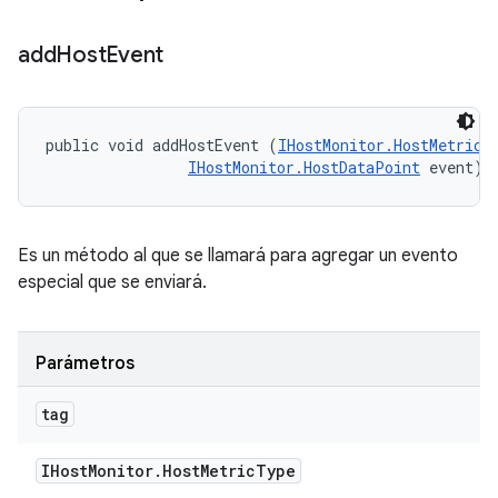
add
Host
Event
public void addHostEvent (
IHostMonitor.HostMetricT
IHostMonitor.HostDataPoint
 event)
Es un método al que se llamará para agregar un evento
especial que se enviará.
Parámetros
tag
IHost
Monitor
.
Host
Metric
Type