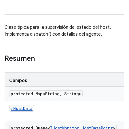
Clase típica para la supervisión del estado del host.
Implementa dispatch() con detalles del agente.
Resumen
Campos
protected Map<String
,
String>
m
Host
Data
protected Queue<
IHost
Monitor
.
Host
Data
Point
>