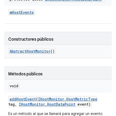
m
Host
Events
Constructores públicos
Abstract
Host
Monitor
()
Métodos públicos
void
add
Host
Event
(
IHost
Monitor
.
Host
Metric
Type
tag
,
IHost
Monitor
.
Host
Data
Point
event)
Es un método al que se llamará para agregar un evento