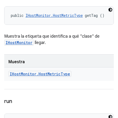
public 
IHostMonitor.HostMetricType
 getTag ()
Muestra la etiqueta que identifica a qué "clase" de
IHostMonitor
llegar.
Muestra
IHost
Monitor
.
Host
Metric
Type
run