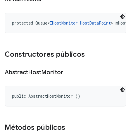
protected Queue<
IHostMonitor.HostDataPoint
> mHostE
Constructores públicos
Abstract
Host
Monitor
public AbstractHostMonitor ()
Métodos públicos