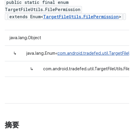
public static final enum
TargetFileUtils.FilePermission
extends Enum<
TargetFileUtils.FilePermission
>
java.lang.Object
↳
java.lang.Enum<
com.android.tradefed.util.TargetFileUti
↳
com.android.tradefed.util.TargetFileUtils.FileP
摘要