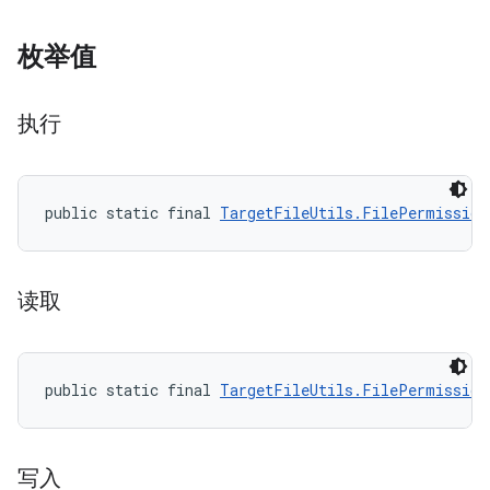
枚举值
执行
public static final 
TargetFileUtils.FilePermission
读取
public static final 
TargetFileUtils.FilePermission
写入