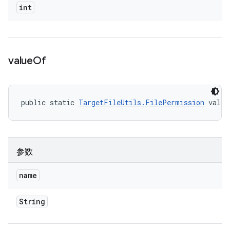
int
value
Of
public static 
TargetFileUtils.FilePermission
 value
参数
name
String