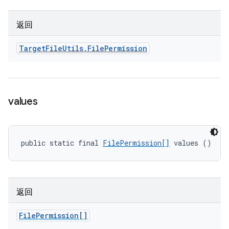
返回
Target
File
Utils
.
File
Permission
values
public static final 
FilePermission[]
 values ()
返回
File
Permission[]