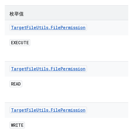
枚举值
Target
File
Utils
.
File
Permission
EXECUTE
Target
File
Utils
.
File
Permission
READ
Target
File
Utils
.
File
Permission
WRITE