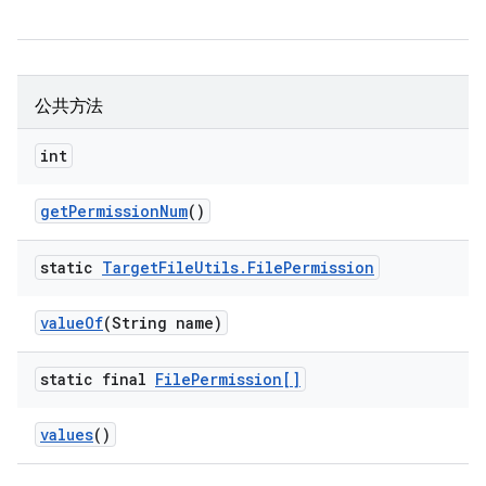
公共方法
int
get
Permission
Num
()
static
Target
File
Utils
.
File
Permission
value
Of
(String name)
static final
File
Permission[]
values
()