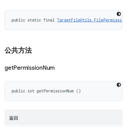
public static final 
TargetFileUtils.FilePermission
公共方法
get
Permission
Num
public int getPermissionNum ()
返回